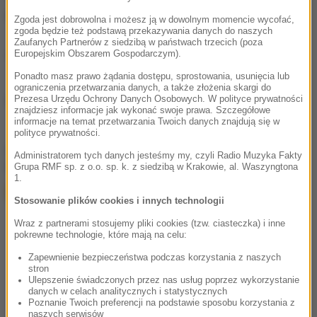
czarnych chwil".
Zgoda jest dobrowolna i możesz ją w dowolnym momencie wycofać,
zgoda będzie też podstawą przekazywania danych do naszych
Zaufanych Partnerów z siedzibą w państwach trzecich (poza
x-news (j.)
Europejskim Obszarem Gospodarczym).
Ponadto masz prawo żądania dostępu, sprostowania, usunięcia lub
ograniczenia przetwarzania danych, a także złożenia skargi do
Prezesa Urzędu Ochrony Danych Osobowych. W polityce prywatności
Źródło:
znajdziesz informacje jak wykonać swoje prawa. Szczegółowe
informacje na temat przetwarzania Twoich danych znajdują się w
polityce prywatności.
chcesz widzieć więcej artykułów od RMF24?
dodaj w
Administratorem tych danych jesteśmy my, czyli Radio Muzyka Fakty
Google
Grupa RMF sp. z o.o. sp. k. z siedzibą w Krakowie, al. Waszyngtona
1.
Stosowanie plików cookies i innych technologii
Wraz z partnerami stosujemy pliki cookies (tzw. ciasteczka) i inne
pokrewne technologie, które mają na celu:
Zapewnienie bezpieczeństwa podczas korzystania z naszych
stron
Ulepszenie świadczonych przez nas usług poprzez wykorzystanie
danych w celach analitycznych i statystycznych
Poznanie Twoich preferencji na podstawie sposobu korzystania z
naszych serwisów