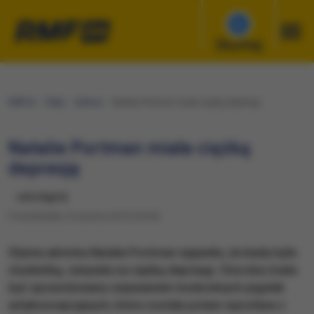
Słuchaj
RMF24
Fakty
Kultura
Natalie Portman miała ciężką depresję
Natalie Portman miała ciężką
depresję
udostępnij
Poniedziałek, 8 czerwca 2015 (18:45)
Słynna aktorka Natalie Portman wyjawiła, że kiedy była
studentką, cierpiała na ciężką depresję. Choroba miała
być spowodowana zażywaniem konkretnych pigułek
antykoncepcyjnych, które zostały potem wycofane z