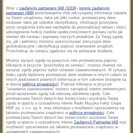
Wraz z
zaufanymi partnerami IAB (1019)
i
innymi zaufanymi
partnerami (489)
przechowujemy i/lub odczytujemy informacje zawarte
na Twoim urządzeniu, takie jak pliki cookie, przetwarzamy dane
osobowe, takie jak unikalne identyfikatory, informacje przesyłane
przez urządzenia końcowe niezbędne do personalizacji reklam i treści,
udostępnienie funkcji mediów społecznościowych pomiaru ruchu jak
również dla rozwoju i poprawny naszych produktów. Za Twoją zgodą
my, jak i partnerzy możemy wykorzystywać precyzyjne dane
geolokalizacyjne i identyfikację poprzez skanowanie urządzeń.
Przechodząc do serwisu zgadzasz się na wskazane działania.
Możesz wyrazić zgodę na powyższe cele przetwarzania poprzez
kliknięcie w przycisk "przechodzę do serwisu", możesz również nie
Aktorka zaskoczyła tą informacją podczas
wyrażać zgody poprzez wybór ustawień zaawansowanych. W sytuacji
braku zgody będziemy przetwarzać dane osobowe w innych celach na
wystąpienia przed studentami Uniwersytetu
innych podstawach prawnych (informacje w tym zakresie dostępne są
w naszej
polityce prywatności
). Poprzez kliknięcie w przycisk
Harvarda, którego jest absolwentką.
"ustawienia zaawansowane" możesz zarządzać swoimi preferencjami
przed wyrażeniem zgody lub odmową udzielenia zgody. Cele
W przemówieniu gwiazda wspomniała również o
przetwarzania Twoich danych bez konieczności uzyskania Twojej
zgody w oparciu o uzasadniony interes Radio Muzyka Fakty Grupa
pierwszym zawodzie miłosnym, przeżytym podczas
RMF sp. z o.o. sp. k. oraz informacje o możliwości sprzeciwienia się
takiemu przetwarzaniu znajdziesz w
polityce prywatności
. Cele
studiów.
przetwarzania Twoich danych bez konieczności uzyskania Twojej
zgody w oparciu o uzasadniony interes
Zaufanych Partnerów IAB
oraz
możliwość sprzeciwienia się takiemu przetwarzaniu znajdziesz w
Jak podkreśliła, jej studenckie lata były "pełne
ustawieniach zaawansowanych.