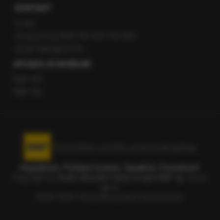
KONTAKT
O nas
Gorąca Linia RMF FM: 600 700 800
email: fakty@rmf.fm
APLIKACJE MOBILNE
RMF FM
RMF ON
Korzystanie z portalu oznacza akceptację
Regulaminu
.
Polityka Cookies
.
SpeakUp
.
Prywatność
.
Copyright by
Radio Muzyka Fakty Grupa RMF sp. z o.o.
sp. k.
2009-2026. Wszystkie prawa zastrzeżone.