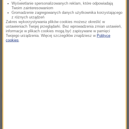
Wyświetlanie spersonalizowanych reklam, które odpowiadają
Twoim zainteresowaniom
Gromadzenie zagregowanych danych użytkownika korzystającego
z różnych urządzeń
Zakres wykorzystywania plików cookies możesz określić w
ustawieniach Twojej przeglądarki. Bez wprowadzenia zmian ustawień,
informacje w plikach cookies mogą być zapisywane w pamięci
Twojego urządzenia. Więcej szczegółów znajdziesz w
Polityce
cookies
.
NAJWAŻNIEJSZE FAKTY
Dwoje dzieci topiło się w
zbiorniku
przeciwpożarowym