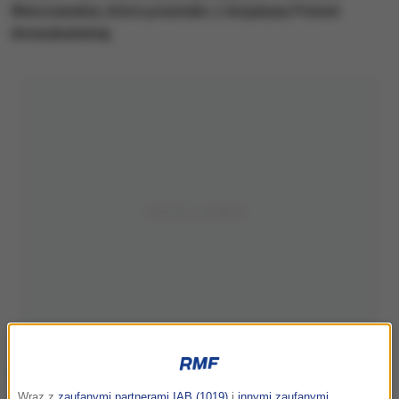
Warszawskie, które powstało z inicjatywy Polonii
Amerykańskiej.
Wraz z
zaufanymi partnerami IAB (1019)
i
innymi zaufanymi