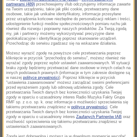
partnerami (489)
przechowujemy i/lub odczytujemy informacje zawarte
na Twoim urządzeniu, takie jak pliki cookie, przetwarzamy dane
Mural składa się z kilku elementów - przede
osobowe, takie jak unikalne identyfikatory, informacje przesyłane
przez urządzenia końcowe niezbędne do personalizacji reklam i treści,
wszystkim ryby - symbolu chrześcijaństwa. I naszej
udostępnienie funkcji mediów społecznościowych pomiaru ruchu jak
również dla rozwoju i poprawny naszych produktów. Za Twoją zgodą
flagi. Do tego napis Polska. I lata 966 oraz 2016.
my, jak i partnerzy możemy wykorzystywać precyzyjne dane
geolokalizacyjne i identyfikację poprzez skanowanie urządzeń.
Mural powstał na ścianie budynku należącego do
Przechodząc do serwisu zgadzasz się na wskazane działania.
parafii Św. Stanisława Biskupa I Męczennika. Ma
Możesz wyrazić zgodę na powyższe cele przetwarzania poprzez
kliknięcie w przycisk "przechodzę do serwisu", możesz również nie
przypominać o rocznicy Chrztu Polski, ale i o tym, że
wyrażać zgody poprzez wybór ustawień zaawansowanych. W sytuacji
braku zgody będziemy przetwarzać dane osobowe w innych celach na
w tym rejonie mieszka wielu naszych rodaków.
innych podstawach prawnych (informacje w tym zakresie dostępne są
w naszej
polityce prywatności
). Poprzez kliknięcie w przycisk
"ustawienia zaawansowane" możesz zarządzać swoimi preferencjami
przed wyrażeniem zgody lub odmową udzielenia zgody. Cele
przetwarzania Twoich danych bez konieczności uzyskania Twojej
zgody w oparciu o uzasadniony interes Radio Muzyka Fakty Grupa
RMF sp. z o.o. sp. k. oraz informacje o możliwości sprzeciwienia się
takiemu przetwarzaniu znajdziesz w
polityce prywatności
. Cele
Źródło: RMF FM
przetwarzania Twoich danych bez konieczności uzyskania Twojej
zgody w oparciu o uzasadniony interes
Zaufanych Partnerów IAB
oraz
możliwość sprzeciwienia się takiemu przetwarzaniu znajdziesz w
ustawieniach zaawansowanych.
chcesz widzieć więcej artykułów od RMF24?
dodaj w
Google
Zgoda jest dobrowolna i możesz ją w dowolnym momencie wycofać,