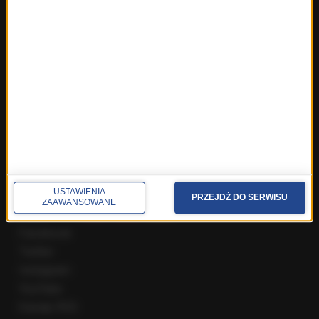
Fakty z Wrocławia
Fakty z Zakopanego
ROZMOWY W RMF FM
Najnowsze rozmowy w RMF FM
Rozmowa o 7:00 w RMF FM i Radiu RMF24
Poranna rozmowa w RMF FM
Popołudniowa rozmowa w RMF FM
Gość Krzysztofa Ziemca w RMF FM
Rozmowy w Radiu RMF24
SPOŁECZNOŚĆ
USTAWIENIA
PRZEJDŹ DO SERWISU
ZAAWANSOWANE
Facebook
Twitter
Instagram
YouTube
Kanały RSS