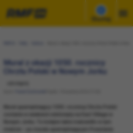
Słuchaj
RMF24
Fakty
Kultura
Mural z okazji 1050. rocznicy Chrztu Polski w Nowy
Mural z okazji 1050. rocznicy
Chrztu Polski w Nowym Jorku
udostępnij
Autor:
Paweł Żuchowski
Piątek, 15 kwietnia 2016 (17:23)
Mural upamiętniający 1050. rocznicę Chrztu Polski
zostanie w weekend odsłonięty na East Village w
Nowym Jorku. To kolejne takie malowidło w tym
mieście – po muralu upamiętniającym Powstanie