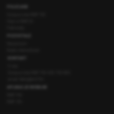
POLECANE
Gorąca Linia RMF FM
Staż w RMF24
Patronaty
POZOSTAŁE
Newsroom
Radio internetowe
KONTAKT
O nas
Gorąca Linia RMF FM: 600 700 800
email: fakty@rmf.fm
APLIKACJE MOBILNE
RMF FM
RMF ON