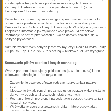
zgoda będzie też podstawą przekazywania danych do naszych
Zaufanych Partnerów z siedzibą w państwach trzecich (poza
Europejskim Obszarem Gospodarczym).
Ponadto masz prawo żądania dostępu, sprostowania, usunięcia lub
ograniczenia przetwarzania danych, a także złożenia skargi do
Prezesa Urzędu Ochrony Danych Osobowych. W polityce prywatności
znajdziesz informacje jak wykonać swoje prawa. Szczegółowe
informacje na temat przetwarzania Twoich danych znajdują się w
polityce prywatności.
Administratorem tych danych jesteśmy my, czyli Radio Muzyka Fakty
Grupa RMF sp. z o.o. sp. k. z siedzibą w Krakowie, al. Waszyngtona
1.
Stosowanie plików cookies i innych technologii
Wraz z partnerami stosujemy pliki cookies (tzw. ciasteczka) i inne
pokrewne technologie, które mają na celu:
Zapewnienie bezpieczeństwa podczas korzystania z naszych
stron
Ulepszenie świadczonych przez nas usług poprzez wykorzystanie
danych w celach analitycznych i statystycznych
Poznanie Twoich preferencji na podstawie sposobu korzystania z
naszych serwisów
Wyświetlanie spersonalizowanych reklam, które odpowiadają
Twoim zainteresowaniom