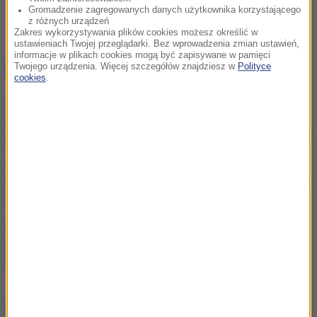
Gromadzenie zagregowanych danych użytkownika korzystającego
z różnych urządzeń
Zakres wykorzystywania plików cookies możesz określić w
ustawieniach Twojej przeglądarki. Bez wprowadzenia zmian ustawień,
informacje w plikach cookies mogą być zapisywane w pamięci
NAJWAŻNIEJSZE FAKTY
Twojego urządzenia. Więcej szczegółów znajdziesz w
Polityce
cookies
.
Ukraina wydała zgodę na
kolejne ekshumacje i
poszukiwania polskich ofiar
„Nie jest dobrze”. Hunter
Biden o stanie zdrowotnym
ojca
Eksplozja drona w pobliżu
gazociągu w Bułgarii. Jest
stanowisko Kijowa
ZOBACZ RÓWNIEŻ