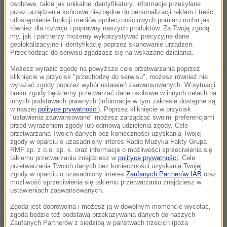
osobowe, takie jak unikalne identyfikatory, informacje przesyłane
Zagranicznych w Warszawie, archiwa KGB w Wilnie,
przez urządzenia końcowe niezbędne do personalizacji reklam i treści,
udostępnienie funkcji mediów społecznościowych pomiaru ruchu jak
Królewskie Archiwa Narodowe w Oslo, archiwa, na
również dla rozwoju i poprawny naszych produktów. Za Twoją zgodą
przykład, Muzeum Literatury. Przede wszystkim
my, jak i partnerzy możemy wykorzystywać precyzyjne dane
geolokalizacyjne i identyfikację poprzez skanowanie urządzeń.
najważniejsze i tak naprawdę najpotężniejsze
Przechodząc do serwisu zgadzasz się na wskazane działania.
archiwa, w których zdeponowano dorobek Tyrmanda
Możesz wyrazić zgodę na powyższe cele przetwarzania poprzez
kliknięcie w przycisk "przechodzę do serwisu", możesz również nie
i jego prywatne archiwa i papiery, czyli Instytut
wyrażać zgody poprzez wybór ustawień zaawansowanych. W sytuacji
braku zgody będziemy przetwarzać dane osobowe w innych celach na
Hoovera na Uniwersytecie Stanforda w Palo Alto w
innych podstawach prawnych (informacje w tym zakresie dostępne są
w naszej
polityce prywatności
). Poprzez kliknięcie w przycisk
Kalifornii, gdzie rodzina po śmierci Tyrmanda te
"ustawienia zaawansowane" możesz zarządzać swoimi preferencjami
przed wyrażeniem zgody lub odmową udzielenia zgody. Cele
archiwa przeniosła. To były takie punkty, gdzie
przetwarzania Twoich danych bez konieczności uzyskania Twojej
zgody w oparciu o uzasadniony interes Radio Muzyka Fakty Grupa
można było pracować na dokumentach. To była
RMF sp. z o.o. sp. k. oraz informacje o możliwości sprzeciwienia się
mrówcza praca. Natomiast warto było też pójść
takiemu przetwarzaniu znajdziesz w
polityce prywatności
. Cele
przetwarzania Twoich danych bez konieczności uzyskania Twojej
śladami Tyrmanda, począwszy od Warszawy, od
zgody w oparciu o uzasadniony interes
Zaufanych Partnerów IAB
oraz
możliwość sprzeciwienia się takiemu przetwarzaniu znajdziesz w
miejsc, gdzie toczyła się akcja jego książek przez
ustawieniach zaawansowanych.
miejsca, w których mieszkał, przez Nowy Jork,
Zgoda jest dobrowolna i możesz ją w dowolnym momencie wycofać,
zgoda będzie też podstawą przekazywania danych do naszych
Brooklyn, Instytut Piłsudskiego, Muzeum Imigracji u
Zaufanych Partnerów z siedzibą w państwach trzecich (poza