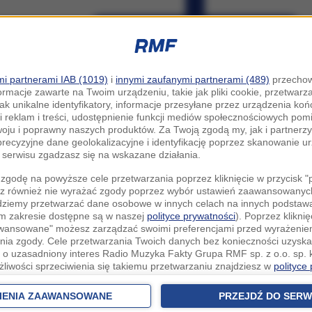
i partnerami IAB (1019)
i
innymi zaufanymi partnerami (489)
przechow
ormacje zawarte na Twoim urządzeniu, takie jak pliki cookie, przetwar
jak unikalne identyfikatory, informacje przesyłane przez urządzenia k
i reklam i treści, udostępnienie funkcji mediów społecznościowych pom
woju i poprawny naszych produktów. Za Twoją zgodą my, jak i partner
recyzyjne dane geolokalizacyjne i identyfikację poprzez skanowanie u
serwisu zgadzasz się na wskazane działania.
zgodę na powyższe cele przetwarzania poprzez kliknięcie w przycisk 
z również nie wyrażać zgody poprzez wybór ustawień zaawansowanych
dziemy przetwarzać dane osobowe w innych celach na innych podsta
ym zakresie dostępne są w naszej
polityce prywatności
). Poprzez kliknię
awansowane" możesz zarządzać swoimi preferencjami przed wyrażenie
ia zgody. Cele przetwarzania Twoich danych bez konieczności uzyska
 o uzasadniony interes Radio Muzyka Fakty Grupa RMF sp. z o.o. sp. k
żliwości sprzeciwienia się takiemu przetwarzaniu znajdziesz w
polityce
nia Twoich danych bez konieczności uzyskania Twojej zgody w oparci
ch Partnerów IAB
oraz możliwość sprzeciwienia się takiemu przetwarza
 ery Zełenskiego?
IENIA ZAAWANSOWANE
PRZEJDŹ DO SERW
aawansowanych.
ujące wyniki nowego
Toksyczna bomba w Wołomin