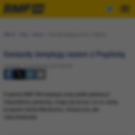
RMF24
Fakty
Kultura
Gwiazdy świętują razem z Poplistą
Gwiazdy świętują razem z Poplistą
Czwartek, 17 października 2013 (20:54)
Poplista RMF FM świętuje swój wielki jubileusz!
Zapytaliśmy gwiazdy, czego jej życzą i za co cenią
program Darka Maciborka. Zobaczcie, jak
odpowiedziały.