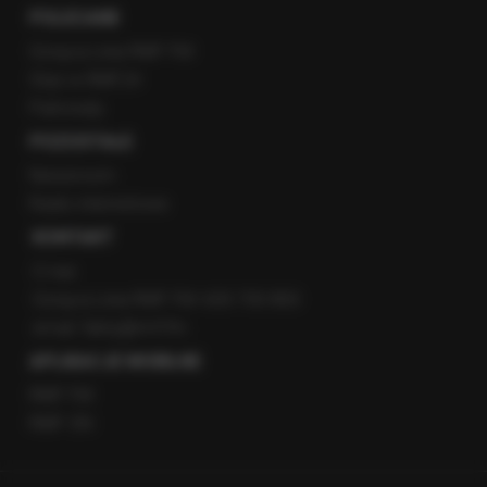
POLECANE
Gorąca Linia RMF FM
Staż w RMF24
Patronaty
POZOSTAŁE
Newsroom
Radio internetowe
KONTAKT
O nas
Gorąca Linia RMF FM: 600 700 800
email: fakty@rmf.fm
APLIKACJE MOBILNE
RMF FM
RMF ON