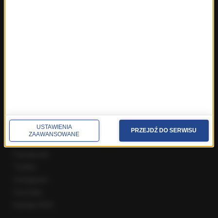
Fakty z Zakopanego
ROZMOWY W RMF FM
Najnowsze rozmowy w RMF FM
Rozmowa o 7:00 w RMF FM i Radiu RMF24
Poranna rozmowa w RMF FM
Popołudniowa rozmowa w RMF FM
Gość Krzysztofa Ziemca w RMF FM
Rozmowy w Radiu RMF24
SPOŁECZNOŚĆ
USTAWIENIA
PRZEJDŹ DO SERWISU
ZAAWANSOWANE
Facebook
Twitter
Instagram
YouTube
Kanały RSS