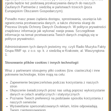
zgoda będzie też podstawą przekazywania danych do naszych
Zaufanych Partnerów z siedzibą w państwach trzecich (poza
Europejskim Obszarem Gospodarczym).
Ponadto masz prawo żądania dostępu, sprostowania, usunięcia lub
ograniczenia przetwarzania danych, a także złożenia skargi do
Prezesa Urzędu Ochrony Danych Osobowych. W polityce prywatności
znajdziesz informacje jak wykonać swoje prawa. Szczegółowe
informacje na temat przetwarzania Twoich danych znajdują się w
polityce prywatności.
Administratorem tych danych jesteśmy my, czyli Radio Muzyka Fakty
Grupa RMF sp. z o.o. sp. k. z siedzibą w Krakowie, al. Waszyngtona
1.
Stosowanie plików cookies i innych technologii
Wraz z partnerami stosujemy pliki cookies (tzw. ciasteczka) i inne
Jak są tacy słuchacze i taka okazja, to zawsze mam
pokrewne technologie, które mają na celu:
drżenie serca. Cieszę się, że mogę tu zaśpiewać.
Zapewnienie bezpieczeństwa podczas korzystania z naszych
Wspomnienia wróciły. Za każdym razem, jak widzę
stron
Ulepszenie świadczonych przez nas usług poprzez wykorzystanie
logo RMF FM i twarz Darka to mam wrażenie, że
danych w celach analitycznych i statystycznych
Poznanie Twoich preferencji na podstawie sposobu korzystania z
znamy się od lat. Śpiewanie tutaj ma dodatkowy
naszych serwisów
Wyświetlanie spersonalizowanych reklam, które odpowiadają
wymiar.
Twoim zainteresowaniom