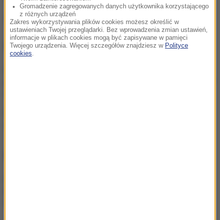
Gromadzenie zagregowanych danych użytkownika korzystającego
z różnych urządzeń
Źródło: RMF FM
Zakres wykorzystywania plików cookies możesz określić w
ustawieniach Twojej przeglądarki. Bez wprowadzenia zmian ustawień,
informacje w plikach cookies mogą być zapisywane w pamięci
NIE PRZEGAP
Twojego urządzenia. Więcej szczegółów znajdziesz w
Polityce
cookies
.
Zabieg najszybciej w
przyszłym roku. Sprawdź, o
czym napiszą gazety
"Mecz na szczycie" - czyli
sobota z Ekstraklasą
NAJWAŻNIEJSZE FAKTY
Amanda Knox wraca z
komedią, ale „to nie jest
temat do żartów”