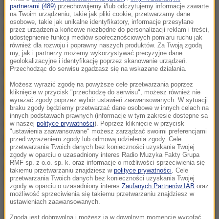
partnerami (489)
przechowujemy i/lub odczytujemy informacje zawarte
Poplisty, bo jestem ciekawa, co jest grane. Lubię
na Twoim urządzeniu, takie jak pliki cookie, przetwarzamy dane
osobowe, takie jak unikalne identyfikatory, informacje przesyłane
wiedzieć, kto co wydał, kto co nagrał. Dla mnie to jest
przez urządzenia końcowe niezbędne do personalizacji reklam i treści,
udostępnienie funkcji mediów społecznościowych pomiaru ruchu jak
dobry sposób na śledzenie rynku.
również dla rozwoju i poprawny naszych produktów. Za Twoją zgodą
my, jak i partnerzy możemy wykorzystywać precyzyjne dane
geolokalizacyjne i identyfikację poprzez skanowanie urządzeń.
Przechodząc do serwisu zgadzasz się na wskazane działania.
Bardzo mi się podoba, że nowi polscy wykonawcy
Możesz wyrazić zgodę na powyższe cele przetwarzania poprzez
atakują rynek z dobrym skutkiem - np. Dawid
kliknięcie w przycisk "przechodzę do serwisu", możesz również nie
wyrażać zgody poprzez wybór ustawień zaawansowanych. W sytuacji
Podsiadło czy Kamil Bednarek.
braku zgody będziemy przetwarzać dane osobowe w innych celach na
innych podstawach prawnych (informacje w tym zakresie dostępne są
Popliście życzę kolejnej jubileuszowej imprezy. RMF
w naszej
polityce prywatności
). Poprzez kliknięcie w przycisk
"ustawienia zaawansowane" możesz zarządzać swoimi preferencjami
FM wypromował wielu artystów - mnie też.
przed wyrażeniem zgody lub odmową udzielenia zgody. Cele
przetwarzania Twoich danych bez konieczności uzyskania Twojej
Pomogliście mi, uwierzyliście we mnie. Dzięki
zgody w oparciu o uzasadniony interes Radio Muzyka Fakty Grupa
RMF sp. z o.o. sp. k. oraz informacje o możliwości sprzeciwienia się
rekomendacji Darka Maciborka wystąpiłam na
takiemu przetwarzaniu znajdziesz w
polityce prywatności
. Cele
przetwarzania Twoich danych bez konieczności uzyskania Twojej
festiwalu Top Trendy.
zgody w oparciu o uzasadniony interes
Zaufanych Partnerów IAB
oraz
możliwość sprzeciwienia się takiemu przetwarzaniu znajdziesz w
ustawieniach zaawansowanych.
Dalsza część artykułu pod materiałem video:
Zgoda jest dobrowolna i możesz ją w dowolnym momencie wycofać,