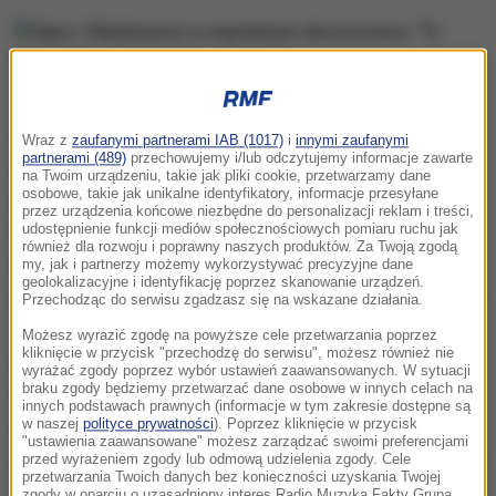
Zdjęcie z planu "Konwoju"
Zdjęcia do thrillera powstają w Warszawie i jej
Wraz z
zaufanymi partnerami IAB (1017)
i
innymi zaufanymi
partnerami (489)
przechowujemy i/lub odczytujemy informacje zawarte
okolicach, m.in. w zakładach karnych w Warszawie-
na Twoim urządzeniu, takie jak pliki cookie, przetwarzamy dane
osobowe, takie jak unikalne identyfikatory, informacje przesyłane
Białołęce i na Rakowieckiej. Widz - jak mówią twórcy
przez urządzenia końcowe niezbędne do personalizacji reklam i treści,
udostępnienie funkcji mediów społecznościowych pomiaru ruchu jak
filmu - będzie miał możliwość zajrzenia za kulisy
również dla rozwoju i poprawny naszych produktów. Za Twoją zgodą
brutalnego więziennego świata, w którym nic nie jest
my, jak i partnerzy możemy wykorzystywać precyzyjne dane
geolokalizacyjne i identyfikację poprzez skanowanie urządzeń.
czarno-białe.
W tej mojej historii pokazuję względność
Przechodząc do serwisu zgadzasz się na wskazane działania.
i relatywizm odbioru różnych wydarzeń
- mówi
Możesz wyrazić zgodę na powyższe cele przetwarzania poprzez
kliknięcie w przycisk "przechodzę do serwisu", możesz również nie
dziennikarce RMF FM Katarzynie Sobiechowskiej-
wyrażać zgody poprzez wybór ustawień zaawansowanych. W sytuacji
braku zgody będziemy przetwarzać dane osobowe w innych celach na
Szuchcie reżyser Maciej Żak, który jest również
innych podstawach prawnych (informacje w tym zakresie dostępne są
w naszej
polityce prywatności
). Poprzez kliknięcie w przycisk
autorem scenariusza.
Poznałem zwyczaje i pracę
"ustawienia zaawansowane" możesz zarządzać swoimi preferencjami
służby więziennej, bardzo pomogły mi rozmowy z nimi
przed wyrażeniem zgody lub odmową udzielenia zgody. Cele
przetwarzania Twoich danych bez konieczności uzyskania Twojej
- dodaje.
zgody w oparciu o uzasadniony interes Radio Muzyka Fakty Grupa