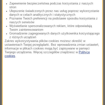
Zapewnienie bezpieczeństwa podczas korzystania z naszych
stron
Konwój dowodzony przez sierżanta Zawadę (Robert
Ulepszenie świadczonych przez nas usług poprzez wykorzystanie
danych w celach analitycznych i statystycznych
Więckiewicz) transportował przestępcę, pseudonim
Poznanie Twoich preferencji na podstawie sposobu korzystania z
Nauczyciel (Ireneusz Czop), oskarżonego o
naszych serwisów
Wyświetlanie spersonalizowanych reklam, które odpowiadają
zamordowanie dwóch funkcjonariuszy służby
Twoim zainteresowaniom
Gromadzenie zagregowanych danych użytkownika korzystającego
więziennej i ich rodzin. Więzień został uznany za
z różnych urządzeń
Zakres wykorzystywania plików cookies możesz określić w
niepoczytalnego i skierowano go do szpitala
ustawieniach Twojej przeglądarki. Bez wprowadzenia zmian ustawień,
informacje w plikach cookies mogą być zapisywane w pamięci
psychiatrycznego. Nie wszyscy pogodzili się z takim
Twojego urządzenia. Więcej szczegółów znajdziesz w
Polityce
cookies
.
scenariuszem.
Dalsza część artykułu pod materiałem video: