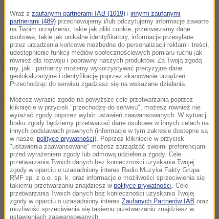
wyobraźni, poszerzanie horyzontów oraz
Wraz z
zaufanymi partnerami IAB (1019)
i
innymi zaufanymi
wzmacnianie więzi między dziećmi a rodzicami.
partnerami (489)
przechowujemy i/lub odczytujemy informacje zawarte
na Twoim urządzeniu, takie jak pliki cookie, przetwarzamy dane
osobowe, takie jak unikalne identyfikatory, informacje przesyłane
przez urządzenia końcowe niezbędne do personalizacji reklam i treści,
Najlepsze książki dla dzieci według
udostępnienie funkcji mediów społecznościowych pomiaru ruchu jak
również dla rozwoju i poprawny naszych produktów. Za Twoją zgodą
ekspertów BBC
my, jak i partnerzy możemy wykorzystywać precyzyjne dane
geolokalizacyjne i identyfikację poprzez skanowanie urządzeń.
Przechodząc do serwisu zgadzasz się na wskazane działania.
Dalsza część artykułu pod materiałem video:
Możesz wyrazić zgodę na powyższe cele przetwarzania poprzez
kliknięcie w przycisk "przechodzę do serwisu", możesz również nie
wyrażać zgody poprzez wybór ustawień zaawansowanych. W sytuacji
braku zgody będziemy przetwarzać dane osobowe w innych celach na
innych podstawach prawnych (informacje w tym zakresie dostępne są
w naszej
polityce prywatności
). Poprzez kliknięcie w przycisk
"ustawienia zaawansowane" możesz zarządzać swoimi preferencjami
przed wyrażeniem zgody lub odmową udzielenia zgody. Cele
przetwarzania Twoich danych bez konieczności uzyskania Twojej
zgody w oparciu o uzasadniony interes Radio Muzyka Fakty Grupa
RMF sp. z o.o. sp. k. oraz informacje o możliwości sprzeciwienia się
takiemu przetwarzaniu znajdziesz w
polityce prywatności
. Cele
przetwarzania Twoich danych bez konieczności uzyskania Twojej
zgody w oparciu o uzasadniony interes
Zaufanych Partnerów IAB
oraz
możliwość sprzeciwienia się takiemu przetwarzaniu znajdziesz w
ustawieniach zaawansowanych.