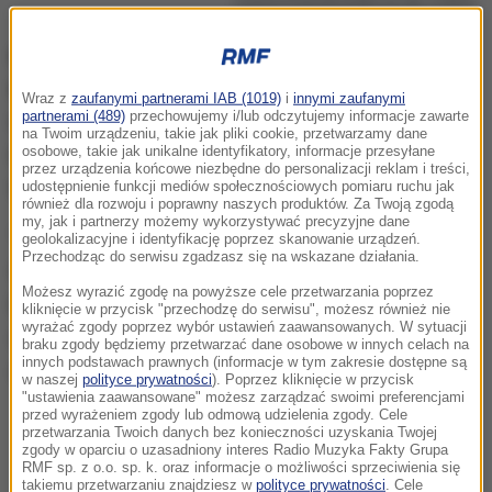
Joanna Kołaczkowska na zdj. z 2024 r.
Komunikat o chorobie nowotworowej Joanny
Kołaczkowskiej
pojawił się na oficjalnym profilu
Wraz z
zaufanymi partnerami IAB (1019)
i
innymi zaufanymi
partnerami (489)
przechowujemy i/lub odczytujemy informacje zawarte
Kabaretu Hrabi na Facebooku. Jak poinformowali jej
na Twoim urządzeniu, takie jak pliki cookie, przetwarzamy dane
osobowe, takie jak unikalne identyfikatory, informacje przesyłane
koledzy z zespołu, artystka
nie weźmie udziału w
przez urządzenia końcowe niezbędne do personalizacji reklam i treści,
trasie koncertowej z piosenkami Kabaretu Potem.
udostępnienie funkcji mediów społecznościowych pomiaru ruchu jak
również dla rozwoju i poprawny naszych produktów. Za Twoją zgodą
my, jak i partnerzy możemy wykorzystywać precyzyjne dane
"
Jej zdrowie teraz wymaga całej uwagi i troski.
geolokalizacyjne i identyfikację poprzez skanowanie urządzeń.
Przechodząc do serwisu zgadzasz się na wskazane działania.
Sprawa jest poważna.
To nowotwór" - czytamy w
Możesz wyrazić zgodę na powyższe cele przetwarzania poprzez
komunikacie. Nie ujawniono bliższych szczegółów
kliknięcie w przycisk "przechodzę do serwisu", możesz również nie
wyrażać zgody poprzez wybór ustawień zaawansowanych. W sytuacji
dotyczących choroby, z którą walczy popularna
braku zgody będziemy przetwarzać dane osobowe w innych celach na
innych podstawach prawnych (informacje w tym zakresie dostępne są
artystka.
w naszej
polityce prywatności
). Poprzez kliknięcie w przycisk
"ustawienia zaawansowane" możesz zarządzać swoimi preferencjami
przed wyrażeniem zgody lub odmową udzielenia zgody. Cele
przetwarzania Twoich danych bez konieczności uzyskania Twojej
zgody w oparciu o uzasadniony interes Radio Muzyka Fakty Grupa
RMF sp. z o.o. sp. k. oraz informacje o możliwości sprzeciwienia się
takiemu przetwarzaniu znajdziesz w
polityce prywatności
. Cele