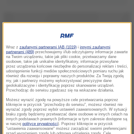
Wraz z
zaufanymi partnerami IAB (1019)
i
innymi zaufanymi
partnerami (489)
przechowujemy i/lub odczytujemy informacje zawarte
na Twoim urządzeniu, takie jak pliki cookie, przetwarzamy dane
osobowe, takie jak unikalne identyfikatory, informacje przesyłane
przez urządzenia końcowe niezbędne do personalizacji reklam i treści,
udostępnienie funkcji mediów społecznościowych pomiaru ruchu jak
również dla rozwoju i poprawny naszych produktów. Za Twoją zgodą
my, jak i partnerzy możemy wykorzystywać precyzyjne dane
geolokalizacyjne i identyfikację poprzez skanowanie urządzeń.
Przechodząc do serwisu zgadzasz się na wskazane działania.
Andrzej Żuławski to jeden z kilku polskich reżyserów,
Możesz wyrazić zgodę na powyższe cele przetwarzania poprzez
kliknięcie w przycisk "przechodzę do serwisu", możesz również nie
którzy zdobyli światową sławę. Większość swoich
wyrażać zgody poprzez wybór ustawień zaawansowanych. W sytuacji
braku zgody będziemy przetwarzać dane osobowe w innych celach na
filmów nakręcił we Francji, która była jego drugą
innych podstawach prawnych (informacje w tym zakresie dostępne są
w naszej
polityce prywatności
). Poprzez kliknięcie w przycisk
ojczyzną - tam się wychował, tam chodził na studia -
"ustawienia zaawansowane" możesz zarządzać swoimi preferencjami
wspominał w rozmowie z PAP Bromski.
przed wyrażeniem zgody lub odmową udzielenia zgody. Cele