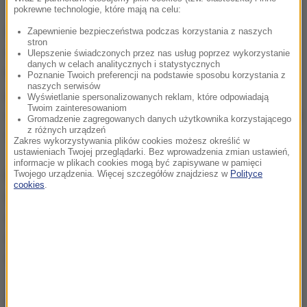
pokrewne technologie, które mają na celu:
Żuławski był artystą bardzo awangardowym, filmom
Zapewnienie bezpieczeństwa podczas korzystania z naszych
stron
starał się zawsze nadawać oryginalną formę
Ulepszenie świadczonych przez nas usług poprzez wykorzystanie
danych w celach analitycznych i statystycznych
twórczych poszukiwań - mówił Bromski.
Lubił
Poznanie Twoich preferencji na podstawie sposobu korzystania z
naszych serwisów
pokazywać ekstremalne sytuacje psychologiczne,
Wyświetlanie spersonalizowanych reklam, które odpowiadają
Twoim zainteresowaniom
ekstremalne cechy w człowieku, epatować drapieżną
Gromadzenie zagregowanych danych użytkownika korzystającego
z różnych urządzeń
formą
- powiedział o Żuławskim prezes SFP.
Zakres wykorzystywania plików cookies możesz określić w
ustawieniach Twojej przeglądarki. Bez wprowadzenia zmian ustawień,
informacje w plikach cookies mogą być zapisywane w pamięci
Pytany, jaki Żuławski był prywatnie, Bromski
Twojego urządzenia. Więcej szczegółów znajdziesz w
Polityce
cookies
.
opowiadał:
Był bardzo ciekawym człowiekiem o
szerokim wachlarzu zainteresowań. Miał bardzo
dużą wiedzę, był erudytą. Oprócz kina studiował
filozofię na Sorbonie.
Znaliśmy się ponad 40 lat. Był bardzo uroczym