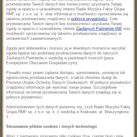
przetwarzania Twoich danych bez konieczności uzyskania Twojej
zgody w oparciu o uzasadniony interes Radio Muzyka Fakty Grupa
Jak przypomniał Bromski, we Francji Żuławski został
RMF sp. z o.o. sp. k. oraz informacje o możliwości sprzeciwienia się
takiemu przetwarzaniu znajdziesz w
polityce prywatności
. Cele
ponadto po tym, jak w PRL przerwano produkcję jego
przetwarzania Twoich danych bez konieczności uzyskania Twojej
zgody w oparciu o uzasadniony interes
Zaufanych Partnerów IAB
oraz
filmu "Na srebrnym globie" - "i w jakimś sensie
możliwość sprzeciwienia się takiemu przetwarzaniu znajdziesz w
ustawieniach zaawansowanych.
wręczono mu wilczy bilet, jeśli chodzi o jego
Zgoda jest dobrowolna i możesz ją w dowolnym momencie wycofać,
przyszłą twórczość w Polsce; musiał wyjechać i
zgoda będzie też podstawą przekazywania danych do naszych
Zaufanych Partnerów z siedzibą w państwach trzecich (poza
kręcić filmy we Francji".
Nawet kiedy był we Francji,
Europejskim Obszarem Gospodarczym).
czynnie włączał się jednak w sprawy w Polsce. Był
Ponadto masz prawo żądania dostępu, sprostowania, usunięcia lub
członkiem Stowarzyszenia Filmowców Polskich,
ograniczenia przetwarzania danych, a także złożenia skargi do
Prezesa Urzędu Ochrony Danych Osobowych. W polityce prywatności
często polskim delegatem na międzynarodowe
znajdziesz informacje jak wykonać swoje prawa. Szczegółowe
informacje na temat przetwarzania Twoich danych znajdują się w
spotkania reżyserów -
opowiadał prezes SFP.
Potem
polityce prywatności.
wrócił do Polski już po rozwodzie z Sophie Marceau -
Administratorem tych danych jesteśmy my, czyli Radio Muzyka Fakty
Grupa RMF sp. z o.o. sp. k. z siedzibą w Krakowie, al. Waszyngtona
mówił Bromski. Małżeństwo z Marceau, "szalenie
1.
popularną aktorką, w jakimś stopniu też przyczyniło
Stosowanie plików cookies i innych technologii
się do sławy Żuławskiego we Francji" - dodał.
Wraz z partnerami stosujemy pliki cookies (tzw. ciasteczka) i inne