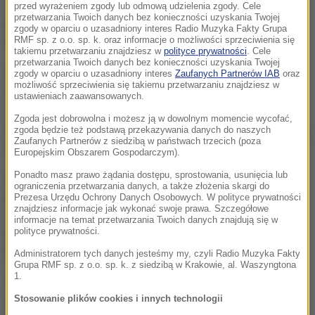
przed wyrażeniem zgody lub odmową udzielenia zgody. Cele
Środa, 15 lipca (18:01)
przetwarzania Twoich danych bez konieczności uzyskania Twojej
Na tę premierę czeka cały świat. Nolan wraca z
zgody w oparciu o uzasadniony interes Radio Muzyka Fakty Grupa
interpretacją Homera
RMF sp. z o.o. sp. k. oraz informacje o możliwości sprzeciwienia się
takiemu przetwarzaniu znajdziesz w
polityce prywatności
. Cele
przetwarzania Twoich danych bez konieczności uzyskania Twojej
zgody w oparciu o uzasadniony interes
Zaufanych Partnerów IAB
oraz
możliwość sprzeciwienia się takiemu przetwarzaniu znajdziesz w
ustawieniach zaawansowanych.
Środa, 15 lipca (11:48)
Zgoda jest dobrowolna i możesz ją w dowolnym momencie wycofać,
Chcesz spowolnić proces starzenia? Naukowcy mają
zgoda będzie też podstawą przekazywania danych do naszych
Zaufanych Partnerów z siedzibą w państwach trzecich (poza
zaskakującą podpowiedź
Europejskim Obszarem Gospodarczym).
Ponadto masz prawo żądania dostępu, sprostowania, usunięcia lub
ograniczenia przetwarzania danych, a także złożenia skargi do
Prezesa Urzędu Ochrony Danych Osobowych. W polityce prywatności
znajdziesz informacje jak wykonać swoje prawa. Szczegółowe
Wtorek, 14 lipca (14:20)
informacje na temat przetwarzania Twoich danych znajdują się w
polityce prywatności.
Pokonał raka, ale organizm nie wytrzymał.
Ujawniono przyczyny śmierci Sama Neilla
Administratorem tych danych jesteśmy my, czyli Radio Muzyka Fakty
Grupa RMF sp. z o.o. sp. k. z siedzibą w Krakowie, al. Waszyngtona
1.
Stosowanie plików cookies i innych technologii