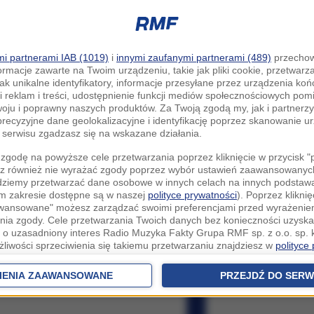
 ok. 70 proc. powiatów w Polsce, w tym również w ponad
n klęski żywiołowej" - przekazał resort.
i partnerami IAB (1019)
i
innymi zaufanymi partnerami (489)
przechow
ormacje zawarte na Twoim urządzeniu, takie jak pliki cookie, przetwar
jak unikalne identyfikatory, informacje przesyłane przez urządzenia k
i reklam i treści, udostępnienie funkcji mediów społecznościowych pom
woju i poprawny naszych produktów. Za Twoją zgodą my, jak i partner
recyzyjne dane geolokalizacyjne i identyfikację poprzez skanowanie u
serwisu zgadzasz się na wskazane działania.
zgodę na powyższe cele przetwarzania poprzez kliknięcie w przycisk 
chcesz widzieć więcej artykułów od RMF24?
dodaj w 
z również nie wyrażać zgody poprzez wybór ustawień zaawansowanych
dziemy przetwarzać dane osobowe w innych celach na innych podsta
ym zakresie dostępne są w naszej
polityce prywatności
). Poprzez kliknię
awansowane" możesz zarządzać swoimi preferencjami przed wyrażenie
ia zgody. Cele przetwarzania Twoich danych bez konieczności uzyska
 o uzasadniony interes Radio Muzyka Fakty Grupa RMF sp. z o.o. sp. k
żliwości sprzeciwienia się takiemu przetwarzaniu znajdziesz w
polityce
nia Twoich danych bez konieczności uzyskania Twojej zgody w oparci
ch Partnerów IAB
oraz możliwość sprzeciwienia się takiemu przetwarza
IENIA ZAAWANSOWANE
PRZEJDŹ DO SERW
aawansowanych.
rowolna i możesz ją w dowolnym momencie wycofać, zgoda będzie też