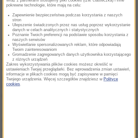
Wraz z partnerami stosujemy pliki cookies (tzw. ciasteczka) i inne
pokrewne technologie, które mają na celu:
Zapewnienie bezpieczeństwa podczas korzystania z naszych
stron
Ulepszenie świadczonych przez nas usług poprzez wykorzystanie
danych w celach analitycznych i statystycznych
Poznanie Twoich preferencji na podstawie sposobu korzystania z
Karol Zarajczyk, prezes Ursusa, który inwestuje w
naszych serwisów
Wyświetlanie spersonalizowanych reklam, które odpowiadają
projekt polskiego autobusu z napędem
Twoim zainteresowaniom
Gromadzenie zagregowanych danych użytkownika korzystającego
elektrycznym, powiedział "Rzeczpospolitej", że
z różnych urządzeń
Zakres wykorzystywania plików cookies możesz określić w
inwestorzy zawsze biorą pod uwagę te same
ustawieniach Twojej przeglądarki. Bez wprowadzenia zmian ustawień,
informacje w plikach cookies mogą być zapisywane w pamięci
lokalizacje, wśród nich: Czechy, Słowację, Węgry i
Twojego urządzenia. Więcej szczegółów znajdziesz w
Polityce
cookies
.
Polskę. Powodem są niskie koszty pracy w tych
krajach.
Jak ustaliła gazeta, inwestycja w fabrykę
motoryzacyjną może przynieść korzyści dla całej
gospodarki. Powołując się na dane OECD,