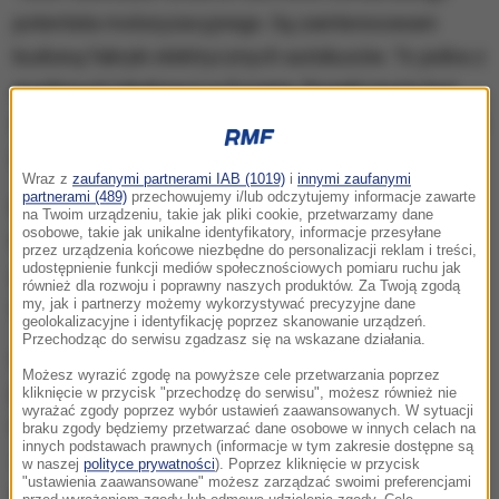
potentata motoryzacyjnego. Są zainteresowani
budową fabryki elektrycznych autobusów. To jedna z
możliwych lokalizacji w Europie. Projekt może być
wart nawet na miliard euro - podaje gazeta za swoim
źródłem.
Wraz z
zaufanymi partnerami IAB (1019)
i
innymi zaufanymi
partnerami (489)
przechowujemy i/lub odczytujemy informacje zawarte
Ratusz wskazał pod inwestycję dwie działki o
na Twoim urządzeniu, takie jak pliki cookie, przetwarzamy dane
osobowe, takie jak unikalne identyfikatory, informacje przesyłane
łącznej powierzchni 420 hektarów. Jednak jak pisze
przez urządzenia końcowe niezbędne do personalizacji reklam i treści,
udostępnienie funkcji mediów społecznościowych pomiaru ruchu jak
gazeta, w ratuszu "nabrano wody w usta". Nigdzie
również dla rozwoju i poprawny naszych produktów. Za Twoją zgodą
my, jak i partnerzy możemy wykorzystywać precyzyjne dane
nie pada nawet nazwa potencjalnego inwestora.
geolokalizacyjne i identyfikację poprzez skanowanie urządzeń.
Przechodząc do serwisu zgadzasz się na wskazane działania.
Gazeta podaje listę wcześniejszych prób
Możesz wyrazić zgodę na powyższe cele przetwarzania poprzez
pozyskania inwestycji o charakterze
kliknięcie w przycisk "przechodzę do serwisu", możesz również nie
wyrażać zgody poprzez wybór ustawień zaawansowanych. W sytuacji
motoryzacyjnym w Polsce, wśród nich fabrykę
braku zgody będziemy przetwarzać dane osobowe w innych celach na
innych podstawach prawnych (informacje w tym zakresie dostępne są
Jaguara i Land Rovera, które ostatecznie zostały
w naszej
polityce prywatności
). Poprzez kliknięcie w przycisk
"ustawienia zaawansowane" możesz zarządzać swoimi preferencjami
ulokowane w słowackiej Nitrze.