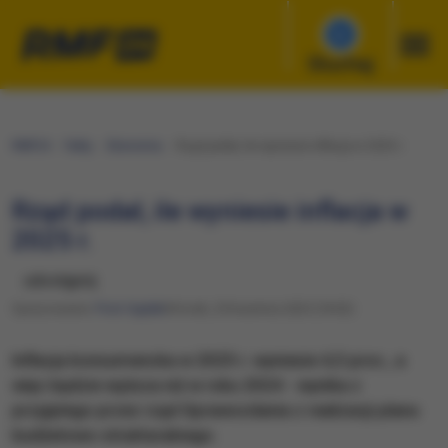
Słuchaj
RMF24
Fakty
Ekonomia
Rząd podał, ile wyniesie inflacja w 2025 r.
Rząd podał, ile wyniesie inflacja w
2025 r.
udostępnij
Opracowanie:
Piotr Gądek
Wtorek, 29 kwietnia 2025 (18:03)
Inflacja konsumencka w 2025 r. wyniesie 4,5 proc., a
więc będzie wyższa niż w roku 2024 - wynika z
przyjętego przez rząd Sprawozdania z realizacji planu
budżetowo-strukturalnego.