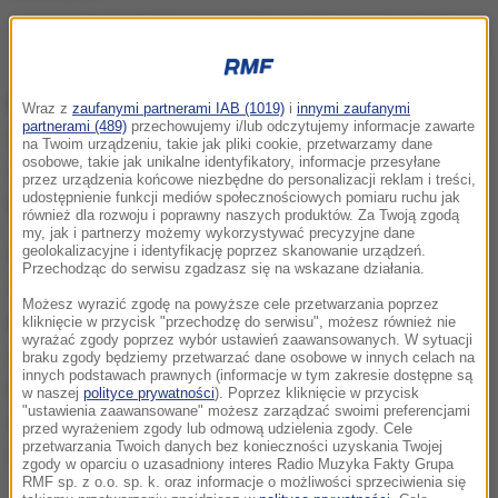
Rząd podał, ile wyniesie inflacja w 2025 r. w Polsce. Na zdjęciu:
targowisko z warzywami i owocami.
Wzrost PKB w 2025 r. wyniesie 3,7 proc.
- wynika z
Wraz z
zaufanymi partnerami IAB (1019)
i
innymi zaufanymi
partnerami (489)
przechowujemy i/lub odczytujemy informacje zawarte
dokumentu przyjętego we wtorek przez rząd. Należy
na Twoim urządzeniu, takie jak pliki cookie, przetwarzamy dane
osobowe, takie jak unikalne identyfikatory, informacje przesyłane
zauważyć, że
w budżecie na rok 2025 był zapisany
przez urządzenia końcowe niezbędne do personalizacji reklam i treści,
udostępnienie funkcji mediów społecznościowych pomiaru ruchu jak
wzrost PKB na poziomie 3,9 proc.
również dla rozwoju i poprawny naszych produktów. Za Twoją zgodą
my, jak i partnerzy możemy wykorzystywać precyzyjne dane
geolokalizacyjne i identyfikację poprzez skanowanie urządzeń.
Według przyjętego we wtorek przez rząd
Przechodząc do serwisu zgadzasz się na wskazane działania.
sprawozdania,
inflacja konsumencka w 2025 r.
Możesz wyrazić zgodę na powyższe cele przetwarzania poprzez
wyniesie 4,5 proc.,
a więc będzie wyższa niż w roku
kliknięcie w przycisk "przechodzę do serwisu", możesz również nie
wyrażać zgody poprzez wybór ustawień zaawansowanych. W sytuacji
2024. Do utrzymania się inflacji powyżej celu NBP
braku zgody będziemy przetwarzać dane osobowe w innych celach na
innych podstawach prawnych (informacje w tym zakresie dostępne są
mają przyczynić się ceny energii, w szczególności
w naszej
polityce prywatności
). Poprzez kliknięcie w przycisk
"ustawienia zaawansowane" możesz zarządzać swoimi preferencjami
ceny gazu dla gospodarstw domowych, które od 1
przed wyrażeniem zgody lub odmową udzielenia zgody. Cele
przetwarzania Twoich danych bez konieczności uzyskania Twojej
stycznia 2025 r. wzrosły o 6 proc.
zgody w oparciu o uzasadniony interes Radio Muzyka Fakty Grupa
RMF sp. z o.o. sp. k. oraz informacje o możliwości sprzeciwienia się