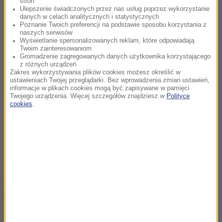
stron
Ulepszenie świadczonych przez nas usług poprzez wykorzystanie
danych w celach analitycznych i statystycznych
Poznanie Twoich preferencji na podstawie sposobu korzystania z
naszych serwisów
Wyświetlanie spersonalizowanych reklam, które odpowiadają
Twoim zainteresowaniom
Gromadzenie zagregowanych danych użytkownika korzystającego
z różnych urządzeń
Zakres wykorzystywania plików cookies możesz określić w
ustawieniach Twojej przeglądarki. Bez wprowadzenia zmian ustawień,
informacje w plikach cookies mogą być zapisywane w pamięci
Twojego urządzenia. Więcej szczegółów znajdziesz w
Polityce
cookies
.
Źródło: PAP
inflacja
wzrost PKB
Tagi:
chcesz widzieć więcej artykułów od RMF24?
dodaj w
Google