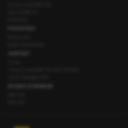
Gorąca Linia RMF FM
Staż w RMF24
Patronaty
POZOSTAŁE
Newsroom
Radio internetowe
KONTAKT
O nas
Gorąca Linia RMF FM: 600 700 800
email: fakty@rmf.fm
APLIKACJE MOBILNE
RMF FM
RMF ON