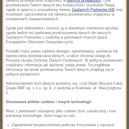
takiemu przetwarzaniu znajdziesz w
polityce prywatności
. Cele
"Ceny energii dla odbiorców indywidualnych nie
przetwarzania Twoich danych bez konieczności uzyskania Twojej
zgody w oparciu o uzasadniony interes
Zaufanych Partnerów IAB
oraz
ulegną zmianie ze względu na rozwój cen surowców
możliwość sprzeciwienia się takiemu przetwarzaniu znajdziesz w
ustawieniach zaawansowanych.
na rynkach światowych. W związku z tym nie będzie
Zgoda jest dobrowolna i możesz ją w dowolnym momencie wycofać,
potrzeby przedłużania tarcz" - czytamy w
zgoda będzie też podstawą przekazywania danych do naszych
Zaufanych Partnerów z siedzibą w państwach trzecich (poza
Sprawozdaniu.
Europejskim Obszarem Gospodarczym).
Ponadto masz prawo żądania dostępu, sprostowania, usunięcia lub
Zadłużenie sektora finansów publicznych w 2025 r.
ograniczenia przetwarzania danych, a także złożenia skargi do
wyniesie 57,8 proc. PKB (w 2024 r. było to 55,3 proc.),
Prezesa Urzędu Ochrony Danych Osobowych. W polityce prywatności
znajdziesz informacje jak wykonać swoje prawa. Szczegółowe
a dług sektora wzrośnie do 57,8 proc. (na koniec roku
informacje na temat przetwarzania Twoich danych znajdują się w
polityce prywatności.
2024 było to 55,3 proc. PKB).
Administratorem tych danych jesteśmy my, czyli Radio Muzyka Fakty
Grupa RMF sp. z o.o. sp. k. z siedzibą w Krakowie, al. Waszyngtona
1.
Dalsza część artykułu pod materiałem video:
Stosowanie plików cookies i innych technologii
Wraz z partnerami stosujemy pliki cookies (tzw. ciasteczka) i inne
pokrewne technologie, które mają na celu:
Zapewnienie bezpieczeństwa podczas korzystania z naszych