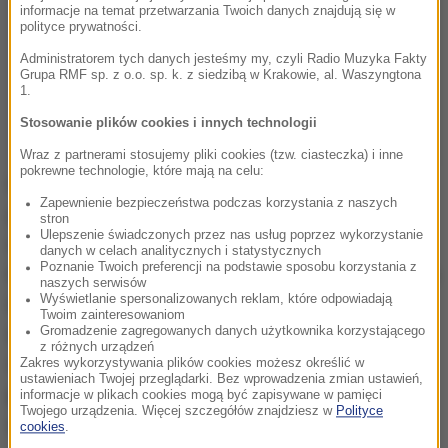
informacje na temat przetwarzania Twoich danych znajdują się w
polityce prywatności.
Administratorem tych danych jesteśmy my, czyli Radio Muzyka Fakty
Grupa RMF sp. z o.o. sp. k. z siedzibą w Krakowie, al. Waszyngtona
1.
Stosowanie plików cookies i innych technologii
Wraz z partnerami stosujemy pliki cookies (tzw. ciasteczka) i inne
pokrewne technologie, które mają na celu:
Ministerstwo Rodziny, Pracy i Polityki Społecznej
Zapewnienie bezpieczeństwa podczas korzystania z naszych
przekazało związkom zawodowym oficjalną
stron
Ulepszenie świadczonych przez nas usług poprzez wykorzystanie
informację dotyczącą minimalnego wynagrodzenia,
danych w celach analitycznych i statystycznych
Poznanie Twoich preferencji na podstawie sposobu korzystania z
które ma obowiązywać od
1 stycznia 2027 roku. Jak
naszych serwisów
Wyświetlanie spersonalizowanych reklam, które odpowiadają
informuje Puls HR, zgodnie z pismem resortu,
Twoim zainteresowaniom
Gromadzenie zagregowanych danych użytkownika korzystającego
wyjściowa kwota w negocjacjach powinna wynosić
z różnych urządzeń
4927 zł brutto. To o 121 zł więcej niż ostatnio
Zakres wykorzystywania plików cookies możesz określić w
ustawieniach Twojej przeglądarki. Bez wprowadzenia zmian ustawień,
podawane przez media szacunki oraz o 54,47 zł
informacje w plikach cookies mogą być zapisywane w pamięci
Twojego urządzenia. Więcej szczegółów znajdziesz w
Polityce
więcej niż propozycja pracodawców.
cookies
.