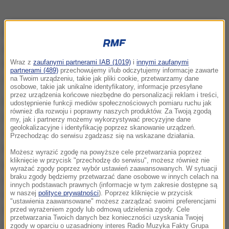
Hakerzy publikują w kilku miejscach w internecie
prywatne e-maile, a w nich na przykład wyciągi z
kont bankowych, intymne zdjęcia, prywatne
Wraz z
zaufanymi partnerami IAB (1019)
i
innymi zaufanymi
partnerami (489)
przechowujemy i/lub odczytujemy informacje zawarte
rozmowy.
na Twoim urządzeniu, takie jak pliki cookie, przetwarzamy dane
osobowe, takie jak unikalne identyfikatory, informacje przesyłane
przez urządzenia końcowe niezbędne do personalizacji reklam i treści,
Przestępcy, podpisujący się jako wyznawcy
udostępnienie funkcji mediów społecznościowych pomiaru ruchu jak
również dla rozwoju i poprawny naszych produktów. Za Twoją zgodą
Państwa Islamskiego, włamali się wczoraj na część
my, jak i partnerzy możemy wykorzystywać precyzyjne dane
geolokalizacyjne i identyfikację poprzez skanowanie urządzeń.
serwerów warszawskiej giełdy. Wykradli dane osób,
Przechodząc do serwisu zgadzasz się na wskazane działania.
które na przykład były pozapisywane do list
Możesz wyrazić zgodę na powyższe cele przetwarzania poprzez
kliknięcie w przycisk "przechodzę do serwisu", możesz również nie
pocztowych giełdy albo brały udział w szkole
wyrażać zgody poprzez wybór ustawień zaawansowanych. W sytuacji
braku zgody będziemy przetwarzać dane osobowe w innych celach na
giełdowej. To inwestorzy, studenci, ekonomiści albo
innych podstawach prawnych (informacje w tym zakresie dostępne są
maklerzy. Jeżeli używali jednego hasła do różnych
w naszej
polityce prywatności
). Poprzez kliknięcie w przycisk
"ustawienia zaawansowane" możesz zarządzać swoimi preferencjami
internetowych kont, to przestępcy wykorzystują te
przed wyrażeniem zgody lub odmową udzielenia zgody. Cele
przetwarzania Twoich danych bez konieczności uzyskania Twojej
dane do włamań, np. na konta pocztowe.
zgody w oparciu o uzasadniony interes Radio Muzyka Fakty Grupa