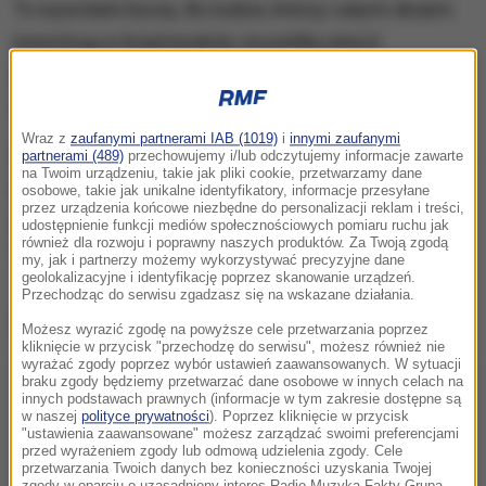
To wywołało burzę. Bo ludzie, którzy całymi dniami
inwestują w kryptowaluty, musieliby płacić
gigantyczne podatki. Większe niż to, co
zainwestowali.
Wraz z
zaufanymi partnerami IAB (1019)
i
innymi zaufanymi
W związku z tym teraz ministerstwo zmienia zdanie.
partnerami (489)
przechowujemy i/lub odczytujemy informacje zawarte
na Twoim urządzeniu, takie jak pliki cookie, przetwarzamy dane
Uznaje, że ten drugi podatek - od czynności
osobowe, takie jak unikalne identyfikatory, informacje przesyłane
przez urządzenia końcowe niezbędne do personalizacji reklam i treści,
cywilnoprawnych - łamie tak zwaną zasadę
udostępnienie funkcji mediów społecznościowych pomiaru ruchu jak
również dla rozwoju i poprawny naszych produktów. Za Twoją zgodą
"dogodności opodatkowania".
my, jak i partnerzy możemy wykorzystywać precyzyjne dane
geolokalizacyjne i identyfikację poprzez skanowanie urządzeń.
Przechodząc do serwisu zgadzasz się na wskazane działania.
Dalsza część artykułu pod materiałem video:
Możesz wyrazić zgodę na powyższe cele przetwarzania poprzez
kliknięcie w przycisk "przechodzę do serwisu", możesz również nie
wyrażać zgody poprzez wybór ustawień zaawansowanych. W sytuacji
braku zgody będziemy przetwarzać dane osobowe w innych celach na
innych podstawach prawnych (informacje w tym zakresie dostępne są
w naszej
polityce prywatności
). Poprzez kliknięcie w przycisk
"ustawienia zaawansowane" możesz zarządzać swoimi preferencjami
przed wyrażeniem zgody lub odmową udzielenia zgody. Cele
przetwarzania Twoich danych bez konieczności uzyskania Twojej
zgody w oparciu o uzasadniony interes Radio Muzyka Fakty Grupa