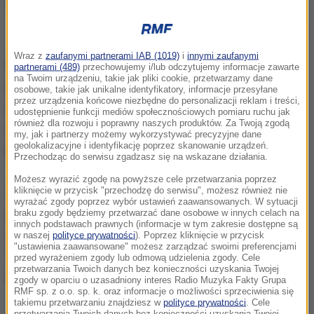
Zdj. ilustracyjne
Wraz z
zaufanymi partnerami IAB (1019)
i
innymi zaufanymi
Rząd nie ukróci praktyki wzywania pracowników do
partnerami (489)
przechowujemy i/lub odczytujemy informacje zawarte
na Twoim urządzeniu, takie jak pliki cookie, przetwarzamy dane
pracy o północy w poniedziałek, bo - jak usłyszał
osobowe, takie jak unikalne identyfikatory, informacje przesyłane
przez urządzenia końcowe niezbędne do personalizacji reklam i treści,
reporter RMF FM - to wymagałoby zmiany definicji
udostępnienie funkcji mediów społecznościowych pomiaru ruchu jak
również dla rozwoju i poprawny naszych produktów. Za Twoją zgodą
doby pracowniczej. To zaś byłby zbyt duży wyłom w
my, jak i partnerzy możemy wykorzystywać precyzyjne dane
geolokalizacyjne i identyfikację poprzez skanowanie urządzeń.
kodeksie pracy.
Przechodząc do serwisu zgadzasz się na wskazane działania.
Możesz wyrazić zgodę na powyższe cele przetwarzania poprzez
Związkowcy apelują o to, by po wolnej niedzieli,
kliknięcie w przycisk "przechodzę do serwisu", możesz również nie
wyrażać zgody poprzez wybór ustawień zaawansowanych. W sytuacji
pracownik sklepu mógł zostać wezwany do pracy
braku zgody będziemy przetwarzać dane osobowe w innych celach na
innych podstawach prawnych (informacje w tym zakresie dostępne są
najwcześniej o 5 rano. Twierdzą, że inaczej
w naszej
polityce prywatności
). Poprzez kliknięcie w przycisk
"ustawienia zaawansowane" możesz zarządzać swoimi preferencjami
"przywracanie niedzieli rodzinom", o którym tyle
przed wyrażeniem zgody lub odmową udzielenia zgody. Cele
przetwarzania Twoich danych bez konieczności uzyskania Twojej
mówi rząd, okazuje się fikcją. Rząd jednak odmawia.
zgody w oparciu o uzasadniony interes Radio Muzyka Fakty Grupa
RMF sp. z o.o. sp. k. oraz informacje o możliwości sprzeciwienia się
takiemu przetwarzaniu znajdziesz w
polityce prywatności
. Cele
przetwarzania Twoich danych bez konieczności uzyskania Twojej