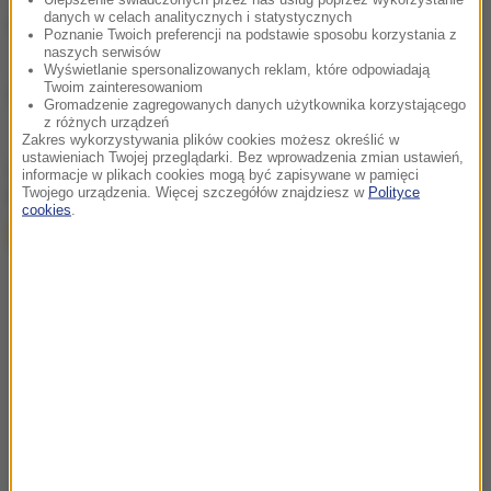
danych w celach analitycznych i statystycznych
(m)
Poznanie Twoich preferencji na podstawie sposobu korzystania z
naszych serwisów
Wyświetlanie spersonalizowanych reklam, które odpowiadają
Twoim zainteresowaniom
Źródło: RMF FM
Gromadzenie zagregowanych danych użytkownika korzystającego
z różnych urządzeń
Zakres wykorzystywania plików cookies możesz określić w
ustawieniach Twojej przeglądarki. Bez wprowadzenia zmian ustawień,
chcesz widzieć więcej artykułów od RMF24?
dodaj w
informacje w plikach cookies mogą być zapisywane w pamięci
Google
Twojego urządzenia. Więcej szczegółów znajdziesz w
Polityce
cookies
.