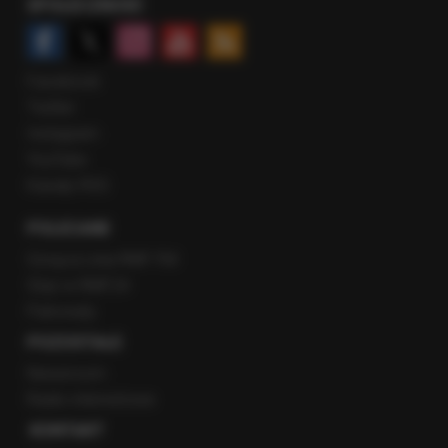
SPOŁECZNOŚĆ
Facebook
Twitter
Instagram
YouTube
Kanały RSS
POLECANE
Gorąca Linia RMF FM
Staż w RMF24
Patronaty
POZOSTAŁE
Newsroom
Radio internetowe
KONTAKT