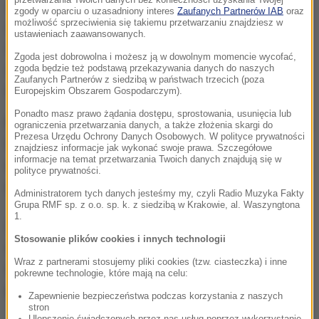
Ja namawiam strony do porozumiewania się, myślę,
zgody w oparciu o uzasadniony interes
Zaufanych Partnerów IAB
oraz
możliwość sprzeciwienia się takiemu przetwarzaniu znajdziesz w
że to wymaga trochę czasu, nikt mnie nie przekona
ustawieniach zaawansowanych.
nikogo, że jest powód, żeby złośliwie kogoś wzywać
Zgoda jest dobrowolna i możesz ją w dowolnym momencie wycofać,
do pracy, żeby przychodził do domu
-
zgoda będzie też podstawą przekazywania danych do naszych
Zaufanych Partnerów z siedzibą w państwach trzecich (poza
uważa wiceminister pracy Stanisław Szwed.
Europejskim Obszarem Gospodarczym).
Ponadto masz prawo żądania dostępu, sprostowania, usunięcia lub
Resort przekonuje też, iż właściciele sklepów muszą
ograniczenia przetwarzania danych, a także złożenia skargi do
Prezesa Urzędu Ochrony Danych Osobowych. W polityce prywatności
teraz walczyć o przyciąganie pracowników, nie będą
znajdziesz informacje jak wykonać swoje prawa. Szczegółowe
informacje na temat przetwarzania Twoich danych znajdują się w
więc na siłę zmuszać ich do pracy od razu po wolnej
polityce prywatności.
niedzieli, czyli w nocy z niedzieli na poniedziałek.
Administratorem tych danych jesteśmy my, czyli Radio Muzyka Fakty
Grupa RMF sp. z o.o. sp. k. z siedzibą w Krakowie, al. Waszyngtona
1.
Zamiast tego rząd ma inne pomysły na poprawienie
Stosowanie plików cookies i innych technologii
zakazu niedzielnego handlu. Na przykład chce, żeby
Wraz z partnerami stosujemy pliki cookies (tzw. ciasteczka) i inne
sklepy nie omijały już tego zakazu udając placówki
pokrewne technologie, które mają na celu:
pocztowe.
Zapewnienie bezpieczeństwa podczas korzystania z naszych
stron
Ulepszenie świadczonych przez nas usług poprzez wykorzystanie