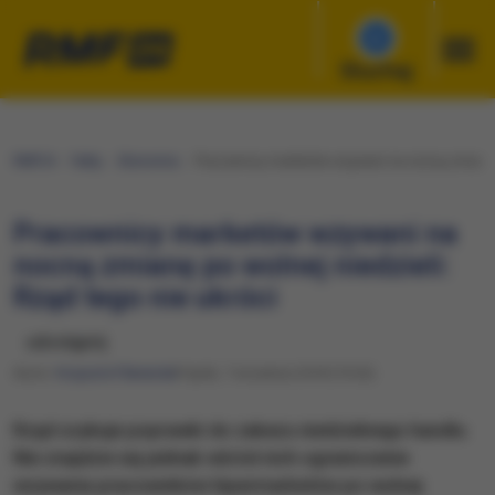
Słuchaj
RMF24
Fakty
Ekonomia
Pracownicy marketów wzywani na nocną zmianę po
Pracownicy marketów wzywani na
nocną zmianę po wolnej niedzieli:
Rząd tego nie ukróci
udostępnij
Autor:
Krzysztof Berenda
Piątek, 7 września 2018 (19:26)
Rząd szykuje poprawki do zakazu niedzielnego handlu.
Nie znajdzie się jednak wśród nich ograniczenie
wzywania pracowników hipermarketów po wolnej