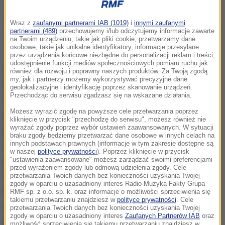
wymaganiom Brukseli.
Wraz z
zaufanymi partnerami IAB (1019)
i
innymi zaufanymi
Więcej informacji z Polski i świata znajdziesz na
partnerami (489)
przechowujemy i/lub odczytujemy informacje zawarte
na Twoim urządzeniu, takie jak pliki cookie, przetwarzamy dane
RMF24.pl
.
osobowe, takie jak unikalne identyfikatory, informacje przesyłane
przez urządzenia końcowe niezbędne do personalizacji reklam i treści,
udostępnienie funkcji mediów społecznościowych pomiaru ruchu jak
Chodzi o trwające od 11 maja do 8 czerwca
również dla rozwoju i poprawny naszych produktów. Za Twoją zgodą
my, jak i partnerzy możemy wykorzystywać precyzyjne dane
konsultacje społeczne, których celem jest zebranie
geolokalizacyjne i identyfikację poprzez skanowanie urządzeń.
Przechodząc do serwisu zgadzasz się na wskazane działania.
opinii, aby KE mogła ewentualnie poprawić swoją
Możesz wyrazić zgodę na powyższe cele przetwarzania poprzez
propozycję. Przypomnijmy, KE przedstawiła 11 maja
kliknięcie w przycisk "przechodzę do serwisu", możesz również nie
wyrażać zgody poprzez wybór ustawień zaawansowanych. W sytuacji
propozycję, która wprowadza m.in. wyliczenia
braku zgody będziemy przetwarzać dane osobowe w innych celach na
darmowych pozwoleń na lata 2026-2030 na
innych podstawach prawnych (informacje w tym zakresie dostępne są
w naszej
polityce prywatności
). Poprzez kliknięcie w przycisk
podstawie 10 procent najbardziej ekologicznych
"ustawienia zaawansowane" możesz zarządzać swoimi preferencjami
przed wyrażeniem zgody lub odmową udzielenia zgody. Cele
fabryk w Unii.
Polskie zakłady, obciążone
przetwarzania Twoich danych bez konieczności uzyskania Twojej
zgody w oparciu o uzasadniony interes Radio Muzyka Fakty Grupa
historyczną zależnością od paliw kopalnych,
RMF sp. z o.o. sp. k. oraz informacje o możliwości sprzeciwienia się
takiemu przetwarzaniu znajdziesz w
polityce prywatności
. Cele
alarmują, że zostaną odcięte od darmowych
przetwarzania Twoich danych bez konieczności uzyskania Twojej
zgody w oparciu o uzasadniony interes
Zaufanych Partnerów IAB
oraz
pozwoleń.
I zamiast finansować zieloną
możliwość sprzeciwienia się takiemu przetwarzaniu znajdziesz w