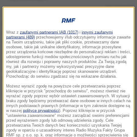
Zdj. ilustracyjne
Fundusz Odbudowy to bezprecedensowy w historii
UE instrument na wsparcie reform i inwestycji w
Wraz z
zaufanymi partnerami IAB (1017)
i
innymi zaufanymi
partnerami (489)
przechowujemy i/lub odczytujemy informacje zawarte
formie pożyczek i dotacji, który ma pomóc naprawić
na Twoim urządzeniu, takie jak pliki cookie, przetwarzamy dane
osobowe, takie jak unikalne identyfikatory, informacje przesyłane
szkody gospodarcze i społeczne spowodowane
przez urządzenia końcowe niezbędne do personalizacji reklam i treści,
udostępnienie funkcji mediów społecznościowych pomiaru ruchu jak
pandemią koronawirusa. Polska złożyła w Brukseli
również dla rozwoju i poprawny naszych produktów. Za Twoją zgodą
my, jak i partnerzy możemy wykorzystywać precyzyjne dane
swój KPO 3 maja, a ratyfikacja zasobów własnych
geolokalizacyjne i identyfikację poprzez skanowanie urządzeń.
Przechodząc do serwisu zgadzasz się na wskazane działania.
utknęła na razie w Senacie.
Możesz wyrazić zgodę na powyższe cele przetwarzania poprzez
kliknięcie w przycisk "przechodzę do serwisu", możesz również nie
Z danych Komisji Europejskiej, do których miała
wyrażać zgody poprzez wybór ustawień zaawansowanych. W sytuacji
dostęp dziennikarka RMF FM wynika, że
spośród 18
braku zgody będziemy przetwarzać dane osobowe w innych celach na
innych podstawach prawnych (informacje w tym zakresie dostępne są
państw, które przedstawiły KE swoje Krajowe Plany
w naszej
polityce prywatności
). Poprzez kliknięcie w przycisk
"ustawienia zaawansowane" możesz zarządzać swoimi preferencjami
Odbudowy, tylko 6 - w tym Polska - chce
przed wyrażeniem zgody lub odmową udzielenia zgody. Cele
przetwarzania Twoich danych bez konieczności uzyskania Twojej
skorzystać z pożyczek.
Reszta chce wyłącznie
zgody w oparciu o uzasadniony interes Radio Muzyka Fakty Grupa
RMF sp. z o.o. sp. k. oraz informacje o możliwości sprzeciwienia się