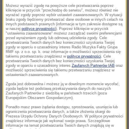
Możesz wyrazić zgodę na powyższe cele przetwarzania poprzez
portalu RMF24.pl znajdziecie najważniejsze
kliknięcie w przycisk "przechodzę do serwisu", możesz również nie
wyrażać zgody poprzez wybór ustawień zaawansowanych. W sytuacji
informacje dotyczące zmian w wysokości naszych
braku zgody będziemy przetwarzać dane osobowe w innych celach na
opłat za prąd i gaz.
innych podstawach prawnych (informacje w tym zakresie dostępne są
w naszej
polityce prywatności
). Poprzez kliknięcie w przycisk
"ustawienia zaawansowane" możesz zarządzać swoimi preferencjami
przed wyrażeniem zgody lub odmową udzielenia zgody. Cele
Dalsza część artykułu pod materiałem video:
przetwarzania Twoich danych bez konieczności uzyskania Twojej
zgody w oparciu o uzasadniony interes Radio Muzyka Fakty Grupa
RMF sp. z o.o. sp. k. oraz informacje o możliwości sprzeciwienia się
takiemu przetwarzaniu znajdziesz w
polityce prywatności
. Cele
przetwarzania Twoich danych bez konieczności uzyskania Twojej
zgody w oparciu o uzasadniony interes
Zaufanych Partnerów IAB
oraz
możliwość sprzeciwienia się takiemu przetwarzaniu znajdziesz w
ustawieniach zaawansowanych.
Zgoda jest dobrowolna i możesz ją w dowolnym momencie wycofać,
zgoda będzie też podstawą przekazywania danych do naszych
Zaufanych Partnerów z siedzibą w państwach trzecich (poza
Europejskim Obszarem Gospodarczym).
Ponadto masz prawo żądania dostępu, sprostowania, usunięcia lub
ograniczenia przetwarzania danych, a także złożenia skargi do
Prezesa Urzędu Ochrony Danych Osobowych. W polityce prywatności
znajdziesz informacje jak wykonać swoje prawa. Szczegółowe
informacje na temat przetwarzania Twoich danych znajdują się w