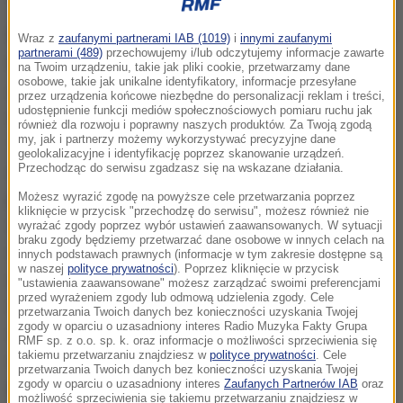
W nowej wersji przepisy obejmą budynki mieszkalne
Wraz z
zaufanymi partnerami IAB (1019)
i
innymi zaufanymi
partnerami (489)
przechowujemy i/lub odczytujemy informacje zawarte
wielorodzinne, ale na tym zmiany się nie kończą.
na Twoim urządzeniu, takie jak pliki cookie, przetwarzamy dane
osobowe, takie jak unikalne identyfikatory, informacje przesyłane
Zrezygnowaliśmy z ustawowych preferencji
przez urządzenia końcowe niezbędne do personalizacji reklam i treści,
udostępnienie funkcji mediów społecznościowych pomiaru ruchu jak
dotyczących efektywności energetycznej i schronów.
również dla rozwoju i poprawny naszych produktów. Za Twoją zgodą
my, jak i partnerzy możemy wykorzystywać precyzyjne dane
Tego rodzaju zachęty zostały pozostawione
geolokalizacyjne i identyfikację poprzez skanowanie urządzeń.
samorządom, które będą mogły uwzględniać je
Przechodząc do serwisu zgadzasz się na wskazane działania.
poprzez współczynniki korygujące podstawę
Możesz wyrazić zgodę na powyższe cele przetwarzania poprzez
kliknięcie w przycisk "przechodzę do serwisu", możesz również nie
opodatkowania. Dodaliśmy wyłączenie dla udziałów
wyrażać zgody poprzez wybór ustawień zaawansowanych. W sytuacji
braku zgody będziemy przetwarzać dane osobowe w innych celach na
w nieruchomościach nabytych w drodze
innych podstawach prawnych (informacje w tym zakresie dostępne są
w naszej
polityce prywatności
). Poprzez kliknięcie w przycisk
dziedziczenia, jeżeli udział podatnika jest mniejszy
"ustawienia zaawansowane" możesz zarządzać swoimi preferencjami
przed wyrażeniem zgody lub odmową udzielenia zgody. Cele
niż 50 proc., tak aby osoby posiadające niewielkie
przetwarzania Twoich danych bez konieczności uzyskania Twojej
zgody w oparciu o uzasadniony interes Radio Muzyka Fakty Grupa
odziedziczone udziały nie wpadały automatycznie w
RMF sp. z o.o. sp. k. oraz informacje o możliwości sprzeciwienia się
takiemu przetwarzaniu znajdziesz w
polityce prywatności
. Cele
wyższy próg opodatkowania.
Mechanizm ochronny
przetwarzania Twoich danych bez konieczności uzyskania Twojej
dla pierwszego i drugiego mieszkania zostaje
-
zgody w oparciu o uzasadniony interes
Zaufanych Partnerów IAB
oraz
możliwość sprzeciwienia się takiemu przetwarzaniu znajdziesz w