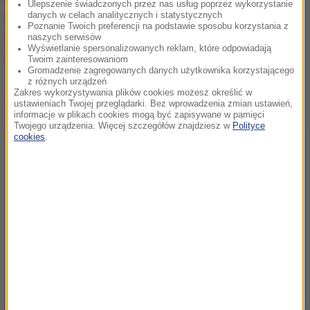
Ulepszenie świadczonych przez nas usług poprzez wykorzystanie
procentowe o więcej niż 0,5 punktu proc. Następne
danych w celach analitycznych i statystycznych
Poznanie Twoich preferencji na podstawie sposobu korzystania z
posiedzenie EBC w tej sprawie odbędzie się 2
naszych serwisów
Wyświetlanie spersonalizowanych reklam, które odpowiadają
lutego.
Twoim zainteresowaniom
Gromadzenie zagregowanych danych użytkownika korzystającego
z różnych urządzeń
Zakres wykorzystywania plików cookies możesz określić w
Dalsza część artykułu pod materiałem video:
ustawieniach Twojej przeglądarki. Bez wprowadzenia zmian ustawień,
informacje w plikach cookies mogą być zapisywane w pamięci
Twojego urządzenia. Więcej szczegółów znajdziesz w
Polityce
cookies
.