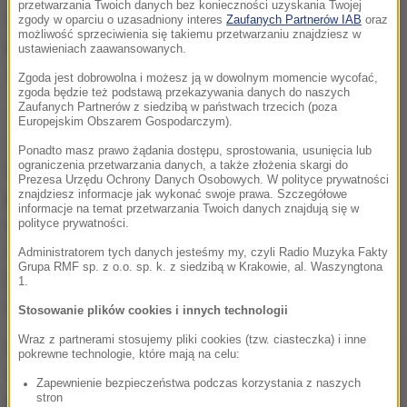
przetwarzania Twoich danych bez konieczności uzyskania Twojej
wzrosły o 24,4 procent, a ceny żywności o 20,7
zgody w oparciu o uzasadniony interes
Zaufanych Partnerów IAB
oraz
możliwość sprzeciwienia się takiemu przetwarzaniu znajdziesz w
proc.
- podkreślono w artykule opublikowanym na
ustawieniach zaawansowanych.
stronach stacji Deutsche Welle.
Zgoda jest dobrowolna i możesz ją w dowolnym momencie wycofać,
zgoda będzie też podstawą przekazywania danych do naszych
Zaufanych Partnerów z siedzibą w państwach trzecich (poza
Jak powiedział DW ekonomista funduszu LBBW
Europejskim Obszarem Gospodarczym).
Jens-Oliver Niklasch,
nawet jeśli grudniowa stopa
Ponadto masz prawo żądania dostępu, sprostowania, usunięcia lub
ograniczenia przetwarzania danych, a także złożenia skargi do
inflacji przynosi pewne wytchnienie, ceny
Prezesa Urzędu Ochrony Danych Osobowych. W polityce prywatności
pozostają "niedopuszczalnie wysokie", zwłaszcza
znajdziesz informacje jak wykonać swoje prawa. Szczegółowe
informacje na temat przetwarzania Twoich danych znajdują się w
w sektorze żywności i energii.
Choć rosną nadzieje,
polityce prywatności.
że Niemcy osiągnęły szczyt inflacji, to - zdaniem
Administratorem tych danych jesteśmy my, czyli Radio Muzyka Fakty
Grupa RMF sp. z o.o. sp. k. z siedzibą w Krakowie, al. Waszyngtona
Niklascha -
dotacje rządowe "nie mogą być stałą
1.
odpowiedzią na presję cenową".
Stosowanie plików cookies i innych technologii
Wraz z partnerami stosujemy pliki cookies (tzw. ciasteczka) i inne
Komentując aktualną sytuację ekonomiczną Monika
pokrewne technologie, które mają na celu:
Schnitzer powiedziała, że nie widzi potrzeby, aby
Zapewnienie bezpieczeństwa podczas korzystania z naszych
stron
Europejski Bank Centralny podnosił stopy