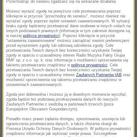
Przechodząc do serwisu zgadzasz się na wskazane działania.
zawartości się nie zmieniła.
Jednak są oni
Możesz wyrazić zgodę na powyższe cele przetwarzania poprzez
kliknięcie w przycisk "przechodzę do serwisu", możesz również nie
wprowadzani w błąd, ponieważ
wiele rodzajów
wyrażać zgody poprzez wybór ustawień zaawansowanych. W sytuacji
braku zgody będziemy przetwarzać dane osobowe w innych celach na
zawiera teraz tylko 90 gramów w tej samej lub
innych podstawach prawnych (informacje w tym zakresie dostępne są
nawet wyższej cenie
-
mówi, cytowany przez portal
w naszej
polityce prywatności
). Poprzez kliknięcie w przycisk
"ustawienia zaawansowane" możesz zarządzać swoimi preferencjami
Tagessschau, Armin Valet, ekspert ds. żywności w
przed wyrażeniem zgody lub odmową udzielenia zgody. Cele
przetwarzania Twoich danych bez konieczności uzyskania Twojej
Centrum Konsumenta w Hamburgu.
zgody w oparciu o uzasadniony interes Radio Muzyka Fakty Grupa
RMF sp. z o.o. sp. k. oraz informacje o możliwości sprzeciwienia się
takiemu przetwarzaniu znajdziesz w
polityce prywatności
. Cele
Instytucja ta od dłuższego czasu obserwuje
przetwarzania Twoich danych bez konieczności uzyskania Twojej
zgody w oparciu o uzasadniony interes
Zaufanych Partnerów IAB
oraz
zjawisko "shrinkflation", czyli zmniejszania
możliwość sprzeciwienia się takiemu przetwarzaniu znajdziesz w
ustawieniach zaawansowanych.
zawartości opakowań przy zachowaniu ich rozmiaru
Zgoda jest dobrowolna i możesz ją w dowolnym momencie wycofać,
i często tej samej ceny. Na swojej stronie
zgoda będzie też podstawą przekazywania danych do naszych
Zaufanych Partnerów z siedzibą w państwach trzecich (poza
internetowej organizacja udostępnia zestawienie
Europejskim Obszarem Gospodarczym).
produktów, które dotknęła ta praktyka. Na liście jest
Ponadto masz prawo żądania dostępu, sprostowania, usunięcia lub
ponad 1000 produktów.
ograniczenia przetwarzania danych, a także złożenia skargi do
Prezesa Urzędu Ochrony Danych Osobowych. W polityce prywatności
znajdziesz informacje jak wykonać swoje prawa. Szczegółowe