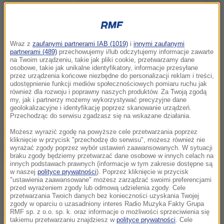
Wraz z
zaufanymi partnerami IAB (1019)
i
innymi zaufanymi
partnerami (489)
przechowujemy i/lub odczytujemy informacje zawarte
na Twoim urządzeniu, takie jak pliki cookie, przetwarzamy dane
osobowe, takie jak unikalne identyfikatory, informacje przesyłane
przez urządzenia końcowe niezbędne do personalizacji reklam i treści,
udostępnienie funkcji mediów społecznościowych pomiaru ruchu jak
również dla rozwoju i poprawny naszych produktów. Za Twoją zgodą
my, jak i partnerzy możemy wykorzystywać precyzyjne dane
geolokalizacyjne i identyfikację poprzez skanowanie urządzeń.
Przechodząc do serwisu zgadzasz się na wskazane działania.
Poszkodowani klienci instytucji finansowych chcą,
Możesz wyrazić zgodę na powyższe cele przetwarzania poprzez
kliknięcie w przycisk "przechodzę do serwisu", możesz również nie
żeby prokuratura zbadała zachowanie urzędników
wyrażać zgody poprzez wybór ustawień zaawansowanych. W sytuacji
braku zgody będziemy przetwarzać dane osobowe w innych celach na
wobec największych problemów ostatnich lat.
innych podstawach prawnych (informacje w tym zakresie dostępne są
w naszej
polityce prywatności
). Poprzez kliknięcie w przycisk
"ustawienia zaawansowane" możesz zarządzać swoimi preferencjami
Amber Gold, polisolokaty, kredyty - tak zwane
przed wyrażeniem zgody lub odmową udzielenia zgody. Cele
przetwarzania Twoich danych bez konieczności uzyskania Twojej
walutowe. Tych zaniechań było wiele
- mówi
zgody w oparciu o uzasadniony interes Radio Muzyka Fakty Grupa
Arkadiusz Szcześniak ze towarzyszenia "Stop
RMF sp. z o.o. sp. k. oraz informacje o możliwości sprzeciwienia się
takiemu przetwarzaniu znajdziesz w
polityce prywatności
. Cele