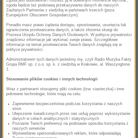
Zgoda jest dobrowolna i możesz ją w dowolnym momencie wycofać,
trafi tutaj".
zgoda będzie też podstawą przekazywania danych do naszych
Zaufanych Partnerów z siedzibą w państwach trzecich (poza
Europejskim Obszarem Gospodarczym).
Pod koniec ubiegłego miesiąca indyjska gazeta
Ponadto masz prawo żądania dostępu, sprostowania, usunięcia lub
ograniczenia przetwarzania danych, a także złożenia skargi do
ekonomiczna "Economic Times of India"
Prezesa Urzędu Ochrony Danych Osobowych. W polityce prywatności
poinformowała, że w wyścigu o nową fabrykę Polska
znajdziesz informacje jak wykonać swoje prawa. Szczegółowe
informacje na temat przetwarzania Twoich danych znajdują się w
pokonała Słowację. Media dolnośląskie podawały, że
polityce prywatności.
inwestycja koncernu TATA miałaby powstać w
Administratorem tych danych jesteśmy my, czyli Radio Muzyka Fakty
Grupa RMF sp. z o.o. sp. k. z siedzibą w Krakowie, al. Waszyngtona
Jaworze, gdzie powstaje Dolnośląska Strefa
1.
Aktywności Gospodarczej, która będzie obejmować
Stosowanie plików cookies i innych technologii
ponad 460 ha. Wicepremier Janusz Piechociński
Wraz z partnerami stosujemy pliki cookies (tzw. ciasteczka) i inne
pokrewne technologie, które mają na celu:
potwierdził, że polski rząd prowadzi rozmowy z
Zapewnienie bezpieczeństwa podczas korzystania z naszych
"poważnym partnerem z sektora motoryzacyjnego",
stron
ale nie podał jego nazwy.
Ulepszenie świadczonych przez nas usług poprzez wykorzystanie
danych w celach analitycznych i statystycznych
Poznanie Twoich preferencji na podstawie sposobu korzystania z
naszych serwisów
Dalsza część artykułu pod materiałem video:
Wyświetlanie spersonalizowanych reklam, które odpowiadają