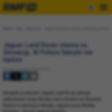
RMF24
Fakty
Ekonomia
Jaguar Land Rover stawia na Słowację. W Polsce 
Jaguar Land Rover stawia na
Słowację. W Polsce fabryki nie
będzie
Wtorek, 11 sierpnia 2015 (10:31)
Brytyjski producent Jaguar Land Rover planuje
wybudować nową fabrykę samochodów na Słowacji.
Będzie to pierwsza fabryka Jaguara poza Wielką
Brytanią - donosi agencja Reuters.