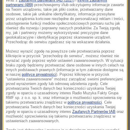
Wraz z
zaufanymi partnerami IAB (1017)
i
innymi zaufanymi
partnerami (489)
przechowujemy i/lub odczytujemy informacje zawarte
W fabryce na kontynencie europejskim rocznie ma
na Twoim urządzeniu, takie jak pliki cookie, przetwarzamy dane
być produkowanych 300 tysięcy aut. Producent,
osobowe, takie jak unikalne identyfikatory, informacje przesyłane
przez urządzenia końcowe niezbędne do personalizacji reklam i treści,
należący do indyjskiego koncernu TATA, podpisał już
udostępnienie funkcji mediów społecznościowych pomiaru ruchu jak
również dla rozwoju i poprawny naszych produktów. Za Twoją zgodą
list intencyjny z rządem w Bratysławie.
my, jak i partnerzy możemy wykorzystywać precyzyjne dane
geolokalizacyjne i identyfikację poprzez skanowanie urządzeń.
Przechodząc do serwisu zgadzasz się na wskazane działania.
Tym samym z gry wypadły Polska i Węgry, brane
Możesz wyrazić zgodę na powyższe cele przetwarzania poprzez
wcześniej pod uwagę, jako lokalizacja nowej fabryki.
kliknięcie w przycisk "przechodzę do serwisu", możesz również nie
wyrażać zgody poprzez wybór ustawień zaawansowanych. W sytuacji
braku zgody będziemy przetwarzać dane osobowe w innych celach na
Fabryka ma powstać w Nitrze na zachodzie kraju.
innych podstawach prawnych (informacje w tym zakresie dostępne są
w naszej
polityce prywatności
). Poprzez kliknięcie w przycisk
Pierwsze samochody mają wyjechać z taśmy
"ustawienia zaawansowane" możesz zarządzać swoimi preferencjami
przed wyrażeniem zgody lub odmową udzielenia zgody. Cele
produkcyjnej na początku 2018 roku.
przetwarzania Twoich danych bez konieczności uzyskania Twojej
zgody w oparciu o uzasadniony interes Radio Muzyka Fakty Grupa
Komentując informację o podpisaniu umowy
RMF sp. z o.o. sp. k. oraz informacje o możliwości sprzeciwienia się
takiemu przetwarzaniu znajdziesz w
polityce prywatności
. Cele
korespondent "Financial Times" Henry Foy napisał,
przetwarzania Twoich danych bez konieczności uzyskania Twojej
zgody w oparciu o uzasadniony interes
Zaufanych Partnerów IAB
oraz
że to "cios dla Polski, nie tylko dlatego, że polscy
możliwość sprzeciwienia się takiemu przetwarzaniu znajdziesz w
ustawieniach zaawansowanych.
ministrowie przez miesiące przekonywali, że fabryka