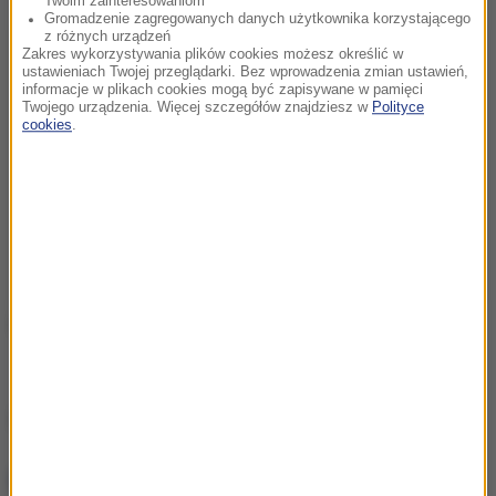
Twoim zainteresowaniom
Gromadzenie zagregowanych danych użytkownika korzystającego
z różnych urządzeń
Zakres wykorzystywania plików cookies możesz określić w
ustawieniach Twojej przeglądarki. Bez wprowadzenia zmian ustawień,
informacje w plikach cookies mogą być zapisywane w pamięci
Twojego urządzenia. Więcej szczegółów znajdziesz w
Polityce
cookies
.
(j.)
Źródło: RMF FM/PAP
NAJWAŻNIEJSZE FAKTY