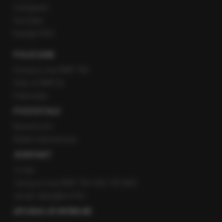
Instagram
YouTube
Kanały RSS
POLECANE
Gorąca Linia RMF FM
Staż w RMF24
Patronaty
POZOSTAŁE
Newsroom
Radio internetowe
KONTAKT
O nas
Gorąca Linia RMF FM: 600 700 800
email: fakty@rmf.fm
APLIKACJE MOBILNE