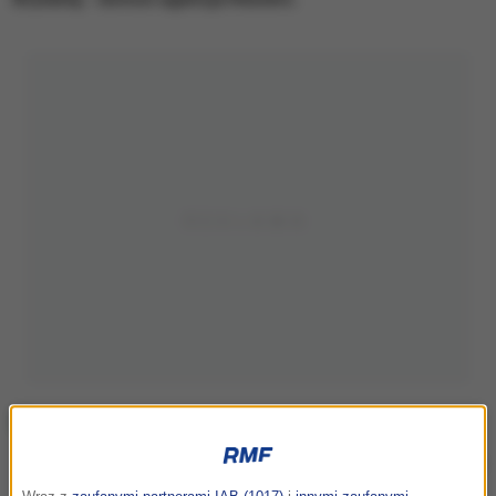
/
RMF FM