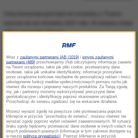
Ceny konsumpcyjne były we wrześniu o 10 proc.
wyższe niż we wrześniu 2021 roku. W sierpniu stopa
inflacji wynosiła 7,9 proc.
"Stopy inflacji nie były na obecnym poziomie od
czasu zjednoczenia Niemiec.
W krajach
Wraz z
zaufanymi partnerami IAB (1019)
i
innymi zaufanymi
partnerami (489)
przechowujemy i/lub odczytujemy informacje zawarte
związkowych na początku lat 50. wynosiły one 10
na Twoim urządzeniu, takie jak pliki cookie, przetwarzamy dane
osobowe, takie jak unikalne identyfikatory, informacje przesyłane
proc. i więcej, ale
metody obliczeniowe zmieniły się
przez urządzenia końcowe niezbędne do personalizacji reklam i treści,
udostępnienie funkcji mediów społecznościowych pomiaru ruchu jak
z biegiem czasu
" - informuje portal
również dla rozwoju i poprawny naszych produktów. Za Twoją zgodą
RedaktionsNetzwerk Deutschland (RND).
my, jak i partnerzy możemy wykorzystywać precyzyjne dane
geolokalizacyjne i identyfikację poprzez skanowanie urządzeń.
Przechodząc do serwisu zgadzasz się na wskazane działania.
Wyższa inflacja ogranicza siłę nabywczą
Możesz wyrazić zgodę na powyższe cele przetwarzania poprzez
konsumentów i zmniejsza ich swobodę finansową.
kliknięcie w przycisk "przechodzę do serwisu", możesz również nie
wyrażać zgody poprzez wybór ustawień zaawansowanych. W sytuacji
Z sondażu przeprowadzonego przez Niemieckie
braku zgody będziemy przetwarzać dane osobowe w innych celach na
innych podstawach prawnych (informacje w tym zakresie dostępne są
Stowarzyszenie Handlu Detalicznego (HDE) wynika,
w naszej
polityce prywatności
). Poprzez kliknięcie w przycisk