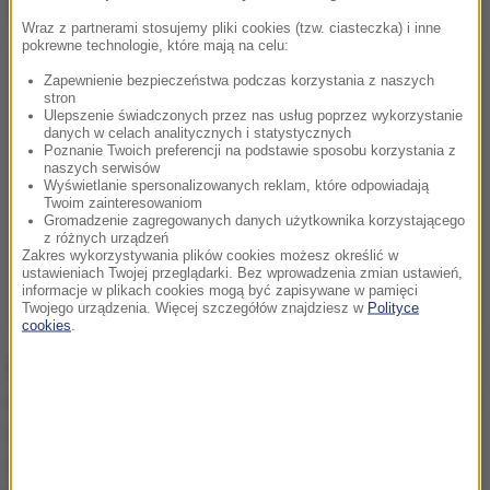
Dalsza część artykułu pod materiałem video:
Wraz z partnerami stosujemy pliki cookies (tzw. ciasteczka) i inne
pokrewne technologie, które mają na celu:
Zapewnienie bezpieczeństwa podczas korzystania z naszych
stron
Ulepszenie świadczonych przez nas usług poprzez wykorzystanie
danych w celach analitycznych i statystycznych
Poznanie Twoich preferencji na podstawie sposobu korzystania z
naszych serwisów
Wyświetlanie spersonalizowanych reklam, które odpowiadają
Twoim zainteresowaniom
Gromadzenie zagregowanych danych użytkownika korzystającego
z różnych urządzeń
Zakres wykorzystywania plików cookies możesz określić w
ustawieniach Twojej przeglądarki. Bez wprowadzenia zmian ustawień,
informacje w plikach cookies mogą być zapisywane w pamięci
Twojego urządzenia. Więcej szczegółów znajdziesz w
Polityce
cookies
.
Energia i żywność są od miesięcy największymi
czynnikami wpływającymi na ceny.
Rosyjski atak na
Ukrainę i "wąskie gardła" w dostawach zaostrzyły i
tak już trudną sytuację.
We wrześniu energia