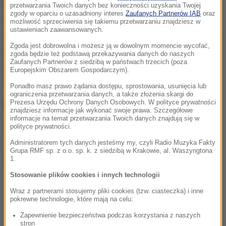
mógłby podwyższyć emeryturę o 2446 zł
przetwarzania Twoich danych bez konieczności uzyskania Twojej
zgody w oparciu o uzasadniony interes
Zaufanych Partnerów IAB
oraz
miesięcznie. Jak zauważa ekonomista Marek Zuber
możliwość sprzeciwienia się takiemu przetwarzaniu znajdziesz w
ustawieniach zaawansowanych.
w rozmowie z "Faktem", pomysł może nie jest zły, ale
Zgoda jest dobrowolna i możesz ją w dowolnym momencie wycofać,
problem w tym, że 70 proc. Polaków zarabia mniej
zgoda będzie też podstawą przekazywania danych do naszych
Zaufanych Partnerów z siedzibą w państwach trzecich (poza
niż wynosi średnia krajowa, więc na dodatkową
Europejskim Obszarem Gospodarczym).
emeryturę mało kto uzbiera.
Ponadto masz prawo żądania dostępu, sprostowania, usunięcia lub
ograniczenia przetwarzania danych, a także złożenia skargi do
Więcej w środowym wydaniu "Faktu".
Prezesa Urzędu Ochrony Danych Osobowych. W polityce prywatności
znajdziesz informacje jak wykonać swoje prawa. Szczegółowe
informacje na temat przetwarzania Twoich danych znajdują się w
polityce prywatności.
(az)
Administratorem tych danych jesteśmy my, czyli Radio Muzyka Fakty
Grupa RMF sp. z o.o. sp. k. z siedzibą w Krakowie, al. Waszyngtona
1.
Dalsza część artykułu pod materiałem video:
Stosowanie plików cookies i innych technologii
Wraz z partnerami stosujemy pliki cookies (tzw. ciasteczka) i inne
pokrewne technologie, które mają na celu:
Zapewnienie bezpieczeństwa podczas korzystania z naszych
stron