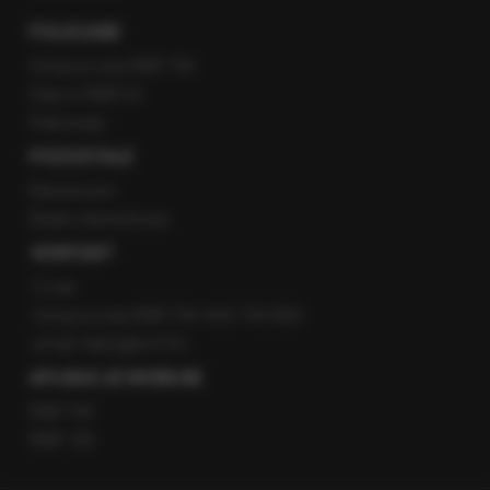
POLECANE
Gorąca Linia RMF FM
Staż w RMF24
Patronaty
POZOSTAŁE
Newsroom
Radio internetowe
KONTAKT
O nas
Gorąca Linia RMF FM: 600 700 800
email: fakty@rmf.fm
APLIKACJE MOBILNE
RMF FM
RMF ON