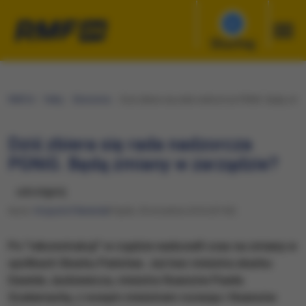
Słuchaj
RMF24
Fakty
Ekonomia
​Dziś zbiera się rada nadzorcza PGNiG. Będą zmi
​Dziś zbiera się rada nadzorcza
PGNiG. Będą zmiany w zarządzie?
udostępnij
Autor:
Krzysztof Berenda
Piątek, 30 września 2016 (07:03)
Po "rekonstrukcji" w rządzie nadszedł czas na zmiany w
spółkach Skarbu Państwa. Już bez ministra skarbu
Dawida Jackiewicza, ministra finansów Pawła
Szałamachy, z nowym ministrem rozwoju i finansów