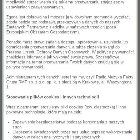
możliwość sprzeciwienia się takiemu przetwarzaniu znajdziesz w
spółkach, po tym jak pracę stracił minister skarbu
ustawieniach zaawansowanych.
Dawid Jackiewicz, a nadzór nad spółkami przejął
Zgoda jest dobrowolna i możesz ją w dowolnym momencie wycofać,
zgoda będzie też podstawą przekazywania danych do naszych
Henryk Kowalczyk, który także zapowiadał dymisje.
Zaufanych Partnerów z siedzibą w państwach trzecich (poza
Europejskim Obszarem Gospodarczym).
Pamiętajmy także, że część spółek od Jackiewicza
Ponadto masz prawo żądania dostępu, sprostowania, usunięcia lub
przejął minister energii Krzysztof Tchórzewski. On
ograniczenia przetwarzania danych, a także złożenia skargi do
Prezesa Urzędu Ochrony Danych Osobowych. W polityce prywatności
też planuje zmiany w zarządach.
znajdziesz informacje jak wykonać swoje prawa. Szczegółowe
informacje na temat przetwarzania Twoich danych znajdują się w
polityce prywatności.
(j.)
Administratorem tych danych jesteśmy my, czyli Radio Muzyka Fakty
Grupa RMF sp. z o.o. sp. k. z siedzibą w Krakowie, al. Waszyngtona
1.
Źródło: RMF FM
Stosowanie plików cookies i innych technologii
Skarb Państwa
Tagi:
Wraz z partnerami stosujemy pliki cookies (tzw. ciasteczka) i inne
pokrewne technologie, które mają na celu:
Zapewnienie bezpieczeństwa podczas korzystania z naszych
chcesz widzieć więcej artykułów od RMF24?
dodaj w
stron
Ulepszenie świadczonych przez nas usług poprzez wykorzystanie
Google
danych w celach analitycznych i statystycznych