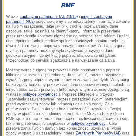
Wraz z
zaufanymi partnerami IAB (1019)
i
innymi zaufanymi
partnerami (489)
przechowujemy i/lub odczytujemy informacje zawarte
na Twoim urządzeniu, takie jak pliki cookie, przetwarzamy dane
osobowe, takie jak unikalne identyfikatory, informacje przesyłane
przez urządzenia końcowe niezbędne do personalizacji reklam i treści,
udostępnienie funkcji mediów społecznościowych pomiaru ruchu jak
również dla rozwoju i poprawny naszych produktów. Za Twoją zgodą
my, jak i partnerzy możemy wykorzystywać precyzyjne dane
geolokalizacyjne i identyfikację poprzez skanowanie urządzeń.
Przechodząc do serwisu zgadzasz się na wskazane działania.
Dziś zbiera się rada nadzorcza Polskiego Górnictwa
Możesz wyrazić zgodę na powyższe cele przetwarzania poprzez
kliknięcie w przycisk "przechodzę do serwisu", możesz również nie
Naftowego i Gazownictwa, a że od kilku dni słychać o
wyrażać zgody poprzez wybór ustawień zaawansowanych. W sytuacji
braku zgody będziemy przetwarzać dane osobowe w innych celach na
zmianach w zarządzie PGNiG - to bardzo
innych podstawach prawnych (informacje w tym zakresie dostępne są
w naszej
polityce prywatności
). Poprzez kliknięcie w przycisk
prawdopodobne, że nastąpią one dziś.
"ustawienia zaawansowane" możesz zarządzać swoimi preferencjami
przed wyrażeniem zgody lub odmową udzielenia zgody. Cele
Dymisji można spodziewać się także w zarządach
przetwarzania Twoich danych bez konieczności uzyskania Twojej
zgody w oparciu o uzasadniony interes Radio Muzyka Fakty Grupa
KGHM i Azotów. To w pierwszej kolejności.
RMF sp. z o.o. sp. k. oraz informacje o możliwości sprzeciwienia się
takiemu przetwarzaniu znajdziesz w
polityce prywatności
. Cele
przetwarzania Twoich danych bez konieczności uzyskania Twojej
Rusza więc kolejna fala zmian w państwowych
zgody w oparciu o uzasadniony interes
Zaufanych Partnerów IAB
oraz