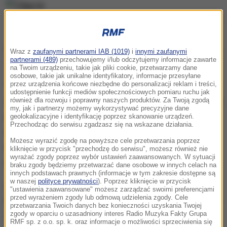
/
PAP
Więcej informacji z Polski i świata znajdziesz na
Wraz z
zaufanymi partnerami IAB (1019)
i
innymi zaufanymi
partnerami (489)
przechowujemy i/lub odczytujemy informacje zawarte
RMF24.pl
.
na Twoim urządzeniu, takie jak pliki cookie, przetwarzamy dane
osobowe, takie jak unikalne identyfikatory, informacje przesyłane
przez urządzenia końcowe niezbędne do personalizacji reklam i treści,
"Pan Adam Leszkiewicz w przesłanym
udostępnienie funkcji mediów społecznościowych pomiaru ruchu jak
oświadczeniu
za przyczyny swojej rezygnacji podał
również dla rozwoju i poprawny naszych produktów. Za Twoją zgodą
my, jak i partnerzy możemy wykorzystywać precyzyjne dane
intensywne wyzwania i ilość zadań w pracy
geolokalizacyjne i identyfikację poprzez skanowanie urządzeń.
Przechodząc do serwisu zgadzasz się na wskazane działania.
zawodowej oraz dokonaną przez radę nadzorczą
Możesz wyrazić zgodę na powyższe cele przetwarzania poprzez
w dn. 29.04.2026 r. ocenę sprawozdań spółki
kliknięcie w przycisk "przechodzę do serwisu", możesz również nie
wyrażać zgody poprzez wybór ustawień zaawansowanych. W sytuacji
zamykających rok 2025
" - napisano w komunikacie.
braku zgody będziemy przetwarzać dane osobowe w innych celach na
innych podstawach prawnych (informacje w tym zakresie dostępne są
w naszej
polityce prywatności
). Poprzez kliknięcie w przycisk
Adam Leszkiewicz jest od maja 2025 r. prezesem
"ustawienia zaawansowane" możesz zarządzać swoimi preferencjami
przed wyrażeniem zgody lub odmową udzielenia zgody. Cele
Polskiej Grupy Zbrojeniowej. Wcześniej - od kwietnia
przetwarzania Twoich danych bez konieczności uzyskania Twojej
zgody w oparciu o uzasadniony interes Radio Muzyka Fakty Grupa
2024 r. do maja 2025 r. - był prezesem Grupy Azoty.
RMF sp. z o.o. sp. k. oraz informacje o możliwości sprzeciwienia się