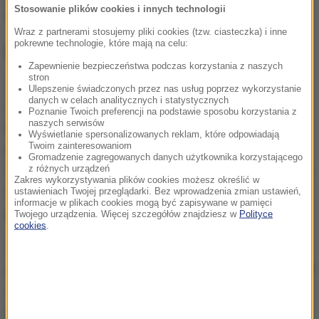
Stosowanie plików cookies i innych technologii
ekspert.
Wraz z partnerami stosujemy pliki cookies (tzw. ciasteczka) i inne
pokrewne technologie, które mają na celu:
Co zmienią amerykańskie cła?
Zapewnienie bezpieczeństwa podczas korzystania z naszych
stron
Zdaniem gościa rozmowy wprowadzenie tak
Ulepszenie świadczonych przez nas usług poprzez wykorzystanie
danych w celach analitycznych i statystycznych
radykalnych ceł na granicy Stanów Zjednoczonych
Poznanie Twoich preferencji na podstawie sposobu korzystania z
naszych serwisów
było dużym zaskoczeniem.
Po 10 kwietnia 2025
Wyświetlanie spersonalizowanych reklam, które odpowiadają
Twoim zainteresowaniom
roku będą wynosić 20 proc.
, podczas gdy od lat 30.
Gromadzenie zagregowanych danych użytkownika korzystającego
z różnych urządzeń
XX wieku wynosiły połowę mniej. Część inwestorów i
Zakres wykorzystywania plików cookies możesz określić w
ekonomistów amerykańskich uważa przez to, że
ustawieniach Twojej przeglądarki. Bez wprowadzenia zmian ustawień,
informacje w plikach cookies mogą być zapisywane w pamięci
Ameryka znajdzie się w recesji w przeciągu roku
.
Twojego urządzenia. Więcej szczegółów znajdziesz w
Polityce
cookies
.
Natomiast na pewno będzie tak, że inflacja w USA
podskoczy.
Te 1,5-2 p.p. inflacji, która sięgnie prawie
4 proc. w USA. Z naszej perspektywy to może
niedużo, ale z perspektywy amerykańskiej to jest