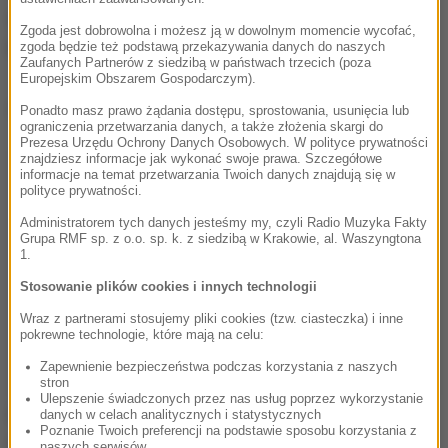
amerykańskich obligacji w latach odpowiednio
2023
Zgoda jest dobrowolna i możesz ją w dowolnym momencie wycofać,
i 2011
.
zgoda będzie też podstawą przekazywania danych do naszych
Zaufanych Partnerów z siedzibą w państwach trzecich (poza
Europejskim Obszarem Gospodarczym).
Dalsza część artykułu pod materiałem video:
Ponadto masz prawo żądania dostępu, sprostowania, usunięcia lub
ograniczenia przetwarzania danych, a także złożenia skargi do
Prezesa Urzędu Ochrony Danych Osobowych. W polityce prywatności
znajdziesz informacje jak wykonać swoje prawa. Szczegółowe
informacje na temat przetwarzania Twoich danych znajdują się w
polityce prywatności.
Administratorem tych danych jesteśmy my, czyli Radio Muzyka Fakty
Grupa RMF sp. z o.o. sp. k. z siedzibą w Krakowie, al. Waszyngtona
1.
Stosowanie plików cookies i innych technologii
Wraz z partnerami stosujemy pliki cookies (tzw. ciasteczka) i inne
pokrewne technologie, które mają na celu:
Zapewnienie bezpieczeństwa podczas korzystania z naszych
stron
Ulepszenie świadczonych przez nas usług poprzez wykorzystanie
Agencja Moody's poinformowała, że USA nie są
danych w celach analitycznych i statystycznych
Poznanie Twoich preferencji na podstawie sposobu korzystania z
obecnie bezpośrednio zagrożone kolejną obniżką
naszych serwisów