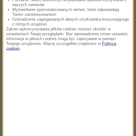
Google
naszych serwisów
Wyświetlanie spersonalizowanych reklam, które odpowiadają
Twoim zainteresowaniom
Gromadzenie zagregowanych danych użytkownika korzystającego
z różnych urządzeń
Zakres wykorzystywania plików cookies możesz określić w
ustawieniach Twojej przeglądarki. Bez wprowadzenia zmian ustawień,
informacje w plikach cookies mogą być zapisywane w pamięci
Twojego urządzenia. Więcej szczegółów znajdziesz w
Polityce
cookies
.