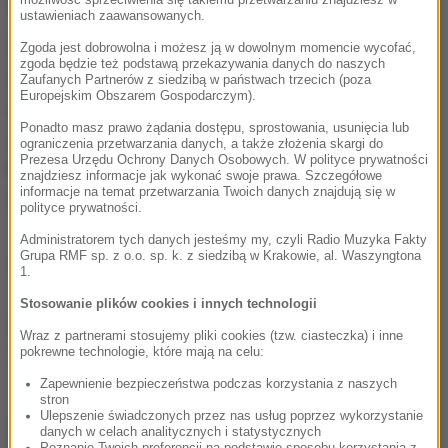
tracimy, wiec całość zostanie uproszczona.
ustawieniach zaawansowanych.
Według planów agent ubezpieczeniowy będzie
Zgoda jest dobrowolna i możesz ją w dowolnym momencie wycofać,
zgoda będzie też podstawą przekazywania danych do naszych
musiał nas poinformować, na czym zarabia - czy
Zaufanych Partnerów z siedzibą w państwach trzecich (poza
Europejskim Obszarem Gospodarczym).
dostaje pensję, czy też może prowizje od firm
Ponadto masz prawo żądania dostępu, sprostowania, usunięcia lub
ubezpieczeniowych. To ma nas uchronić przed
ograniczenia przetwarzania danych, a także złożenia skargi do
Prezesa Urzędu Ochrony Danych Osobowych. W polityce prywatności
kupowaniem ubezpieczenia, na którym zyska
znajdziesz informacje jak wykonać swoje prawa. Szczegółowe
informacje na temat przetwarzania Twoich danych znajdują się w
sprzedawca, a nie klient.
polityce prywatności.
Administratorem tych danych jesteśmy my, czyli Radio Muzyka Fakty
Grupa RMF sp. z o.o. sp. k. z siedzibą w Krakowie, al. Waszyngtona
(az)
1.
Stosowanie plików cookies i innych technologii
Źródło: RMF FM
Wraz z partnerami stosujemy pliki cookies (tzw. ciasteczka) i inne
pokrewne technologie, które mają na celu:
ubezpieczenia
Tagi:
Zapewnienie bezpieczeństwa podczas korzystania z naszych
stron
Ulepszenie świadczonych przez nas usług poprzez wykorzystanie
chcesz widzieć więcej artykułów od RMF24?
dodaj w
danych w celach analitycznych i statystycznych
Poznanie Twoich preferencji na podstawie sposobu korzystania z