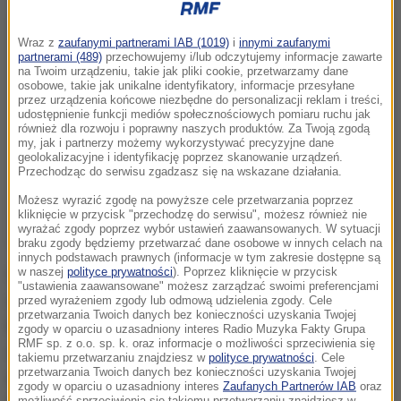
Wraz z
zaufanymi partnerami IAB (1019)
i
innymi zaufanymi
partnerami (489)
przechowujemy i/lub odczytujemy informacje zawarte
na Twoim urządzeniu, takie jak pliki cookie, przetwarzamy dane
osobowe, takie jak unikalne identyfikatory, informacje przesyłane
przez urządzenia końcowe niezbędne do personalizacji reklam i treści,
udostępnienie funkcji mediów społecznościowych pomiaru ruchu jak
również dla rozwoju i poprawny naszych produktów. Za Twoją zgodą
my, jak i partnerzy możemy wykorzystywać precyzyjne dane
geolokalizacyjne i identyfikację poprzez skanowanie urządzeń.
Przechodząc do serwisu zgadzasz się na wskazane działania.
Możesz wyrazić zgodę na powyższe cele przetwarzania poprzez
kliknięcie w przycisk "przechodzę do serwisu", możesz również nie
wyrażać zgody poprzez wybór ustawień zaawansowanych. W sytuacji
braku zgody będziemy przetwarzać dane osobowe w innych celach na
innych podstawach prawnych (informacje w tym zakresie dostępne są
Ustawa ma sprawić, że przed podpisaniem umowy
w naszej
polityce prywatności
). Poprzez kliknięcie w przycisk
"ustawienia zaawansowane" możesz zarządzać swoimi preferencjami
ubezpieczeniowej dostaniemy prosty dokument, w
przed wyrażeniem zgody lub odmową udzielenia zgody. Cele
przetwarzania Twoich danych bez konieczności uzyskania Twojej
którym będzie napisane ile płacimy, za co, kiedy
zgody w oparciu o uzasadniony interes Radio Muzyka Fakty Grupa
RMF sp. z o.o. sp. k. oraz informacje o możliwości sprzeciwienia się
dostaniemy odszkodowanie, a kiedy nie. Wiadomo, że
takiemu przetwarzaniu znajdziesz w
polityce prywatności
. Cele
przetwarzania Twoich danych bez konieczności uzyskania Twojej
nie lubimy czytać długich regulaminów, na czym też
zgody w oparciu o uzasadniony interes
Zaufanych Partnerów IAB
oraz
możliwość sprzeciwienia się takiemu przetwarzaniu znajdziesz w