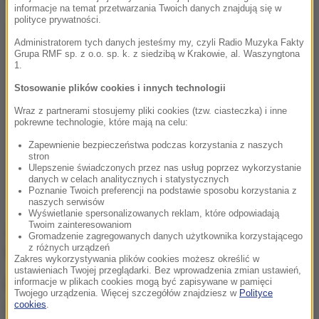
informacje na temat przetwarzania Twoich danych znajdują się w
polityce prywatności.
Administratorem tych danych jesteśmy my, czyli Radio Muzyka Fakty
Grupa RMF sp. z o.o. sp. k. z siedzibą w Krakowie, al. Waszyngtona
1.
Stosowanie plików cookies i innych technologii
Wraz z partnerami stosujemy pliki cookies (tzw. ciasteczka) i inne
pokrewne technologie, które mają na celu:
Zapewnienie bezpieczeństwa podczas korzystania z naszych
stron
Ulepszenie świadczonych przez nas usług poprzez wykorzystanie
danych w celach analitycznych i statystycznych
Poznanie Twoich preferencji na podstawie sposobu korzystania z
naszych serwisów
Wyświetlanie spersonalizowanych reklam, które odpowiadają
Jak Swimbappé przepowiada
Twoim zainteresowaniom
Gromadzenie zagregowanych danych użytkownika korzystającego
wyniki?
z różnych urządzeń
Zakres wykorzystywania plików cookies możesz określić w
ustawieniach Twojej przeglądarki. Bez wprowadzenia zmian ustawień,
informacje w plikach cookies mogą być zapisywane w pamięci
Przed każdym spotkaniem mundialowym nad
Twojego urządzenia. Więcej szczegółów znajdziesz w
Polityce
akwarium umieszczane są flagi drużyn, które mają
cookies
.