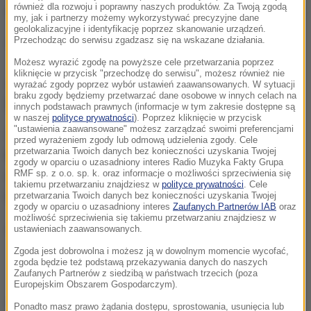
również dla rozwoju i poprawny naszych produktów. Za Twoją zgodą
tkliwość przy dotyku, co może utrudniać mówienie;
my, jak i partnerzy możemy wykorzystywać precyzyjne dane
geolokalizacyjne i identyfikację poprzez skanowanie urządzeń.
Przechodząc do serwisu zgadzasz się na wskazane działania.
uczucie suchości w jamie ustnej.
Możesz wyrazić zgodę na powyższe cele przetwarzania poprzez
kliknięcie w przycisk "przechodzę do serwisu", możesz również nie
Jakie są najczęstsze przyczyny
wyrażać zgody poprzez wybór ustawień zaawansowanych. W sytuacji
braku zgody będziemy przetwarzać dane osobowe w innych celach na
zapalenia języka?
innych podstawach prawnych (informacje w tym zakresie dostępne są
w naszej
polityce prywatności
). Poprzez kliknięcie w przycisk
"ustawienia zaawansowane" możesz zarządzać swoimi preferencjami
Zapalenie języka jest reakcją zapalną organizmu,
przed wyrażeniem zgody lub odmową udzielenia zgody. Cele
przetwarzania Twoich danych bez konieczności uzyskania Twojej
która stanowi reakcję obronną organizmu w
zgody w oparciu o uzasadniony interes Radio Muzyka Fakty Grupa
RMF sp. z o.o. sp. k. oraz informacje o możliwości sprzeciwienia się
odpowiedzi na czynniki uszkadzające tkanki.
takiemu przetwarzaniu znajdziesz w
polityce prywatności
. Cele
Powodów może być wiele, ale najczęściej są to:
przetwarzania Twoich danych bez konieczności uzyskania Twojej
zgody w oparciu o uzasadniony interes
Zaufanych Partnerów IAB
oraz
możliwość sprzeciwienia się takiemu przetwarzaniu znajdziesz w
urazy mechaniczne, np. podrażnienia przez ostre
ustawieniach zaawansowanych.
krawędzie zębów, aparaty ortodontyczne lub
Zgoda jest dobrowolna i możesz ją w dowolnym momencie wycofać,
zgoda będzie też podstawą przekazywania danych do naszych
protezy, ale też używki i ostre przyprawy;
Zaufanych Partnerów z siedzibą w państwach trzecich (poza
Europejskim Obszarem Gospodarczym).
niedobory witamin, głównie z grupy B oraz
Ponadto masz prawo żądania dostępu, sprostowania, usunięcia lub