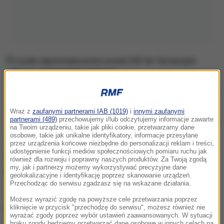
W Wielkiej Brytanii znaleziono niezwykle rzadką kopię Deklaracji
Niepodległości USA (Zdjęcie ilustracyjne, fot. Shutterstock/East
News/Ken Welsh/Design Pics RM)
Wraz z
zaufanymi partnerami IAB (1019)
i
innymi zaufanymi
partnerami (489)
przechowujemy i/lub odczytujemy informacje zawarte
/
Własne
na Twoim urządzeniu, takie jak pliki cookie, przetwarzamy dane
osobowe, takie jak unikalne identyfikatory, informacje przesyłane
Znaleziska, o którym pisze serwis „The Guardian”,
przez urządzenia końcowe niezbędne do personalizacji reklam i treści,
udostępnienie funkcji mediów społecznościowych pomiaru ruchu jak
dokonano na kilka tygodni przed 250. rocznicą
również dla rozwoju i poprawny naszych produktów. Za Twoją zgodą
my, jak i partnerzy możemy wykorzystywać precyzyjne dane
podpisania Deklaracji.
geolokalizacyjne i identyfikację poprzez skanowanie urządzeń.
Przechodząc do serwisu zgadzasz się na wskazane działania.
To tzw. wydruk z Exeter, wykonany w stanie New
Możesz wyrazić zgodę na powyższe cele przetwarzania poprzez
Hampshire między 16 a 19 lipca 1776 roku –
kliknięcie w przycisk "przechodzę do serwisu", możesz również nie
wyrażać zgody poprzez wybór ustawień zaawansowanych. W sytuacji
zaledwie kilkanaście dni po przyjęciu Deklaracji w
braku zgody będziemy przetwarzać dane osobowe w innych celach na