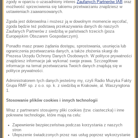
zgody w oparciu o uzasadniony interes
Zaufanych Partnerów IAB
oraz
możliwość sprzeciwienia się takiemu przetwarzaniu znajdziesz w
ustawieniach zaawansowanych.
Zgoda jest dobrowolna i możesz ją w dowolnym momencie wycofać,
zgoda będzie też podstawą przekazywania danych do naszych
Zaufanych Partnerów z siedzibą w państwach trzecich (poza
Europejskim Obszarem Gospodarczym).
Ponadto masz prawo żądania dostępu, sprostowania, usunięcia lub
ograniczenia przetwarzania danych, a także złożenia skargi do
Prezesa Urzędu Ochrony Danych Osobowych. W polityce prywatności
znajdziesz informacje jak wykonać swoje prawa. Szczegółowe
informacje na temat przetwarzania Twoich danych znajdują się w
polityce prywatności.
Administratorem tych danych jesteśmy my, czyli Radio Muzyka Fakty
Grupa RMF sp. z o.o. sp. k. z siedzibą w Krakowie, al. Waszyngtona
1.
Takiej fotki "pirata drogowego" urzędnicy ze
Stosowanie plików cookies i innych technologii
szwajcarskiej gminy Köniz się nie spodziewali.
Wraz z partnerami stosujemy pliki cookies (tzw. ciasteczka) i inne
pokrewne technologie, które mają na celu:
Przeglądając zdjęcia, zrobione przez fotoradar,
Zapewnienie bezpieczeństwa podczas korzystania z naszych
przecierali oczy ze zdumienia.
stron
Ulepszenie świadczonych przez nas usług poprzez wykorzystanie