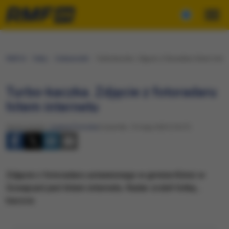
RMF24
Fakty
Ciekawostki
Turbo-kaczka. Zdjęcie z fotoradaru hitem inter
Turbo-kaczka. Zdjęcie z fotoradaru
hitem internetu
Opracowanie:
Joanna Potocka
Czwartek, 15 maja 2025 (10:27)
Zdjęcie z fotoradaru ustawionego w gminie Köniz w
Szwajcarii jest hitem internetu. Radar zrobił fotkę…
kaczce.