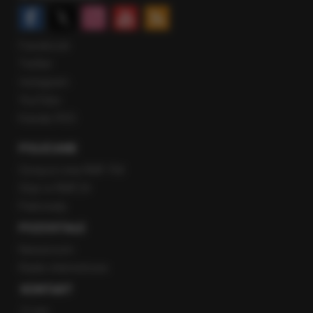
Facebook
Twitter
Instagram
YouTube
Kanały RSS
POLECANE
Gorąca Linia RMF FM
Staż w RMF24
Patronaty
POZOSTAŁE
Newsroom
Radio internetowe
KONTAKT
O nas