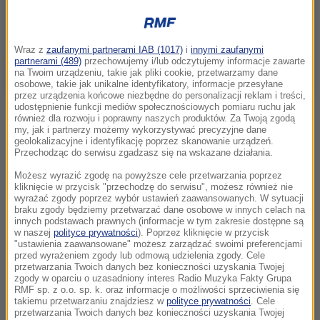
Wraz z
zaufanymi partnerami IAB (1017)
i
innymi zaufanymi
partnerami (489)
przechowujemy i/lub odczytujemy informacje zawarte
na Twoim urządzeniu, takie jak pliki cookie, przetwarzamy dane
osobowe, takie jak unikalne identyfikatory, informacje przesyłane
przez urządzenia końcowe niezbędne do personalizacji reklam i treści,
udostępnienie funkcji mediów społecznościowych pomiaru ruchu jak
również dla rozwoju i poprawny naszych produktów. Za Twoją zgodą
my, jak i partnerzy możemy wykorzystywać precyzyjne dane
geolokalizacyjne i identyfikację poprzez skanowanie urządzeń.
Przechodząc do serwisu zgadzasz się na wskazane działania.
Możesz wyrazić zgodę na powyższe cele przetwarzania poprzez
kliknięcie w przycisk "przechodzę do serwisu", możesz również nie
wyrażać zgody poprzez wybór ustawień zaawansowanych. W sytuacji
braku zgody będziemy przetwarzać dane osobowe w innych celach na
innych podstawach prawnych (informacje w tym zakresie dostępne są
w naszej
polityce prywatności
). Poprzez kliknięcie w przycisk
"ustawienia zaawansowane" możesz zarządzać swoimi preferencjami
przed wyrażeniem zgody lub odmową udzielenia zgody. Cele
przetwarzania Twoich danych bez konieczności uzyskania Twojej
zgody w oparciu o uzasadniony interes Radio Muzyka Fakty Grupa
RMF sp. z o.o. sp. k. oraz informacje o możliwości sprzeciwienia się
takiemu przetwarzaniu znajdziesz w
polityce prywatności
. Cele
przetwarzania Twoich danych bez konieczności uzyskania Twojej