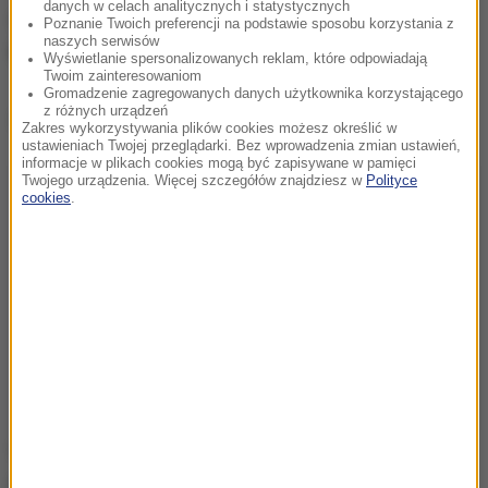
danych w celach analitycznych i statystycznych
Chodziło o jedno konkretne zdjęcie - z 13 kwietnia.
Poznanie Twoich preferencji na podstawie sposobu korzystania z
naszych serwisów
Widać na nim kaczkę w locie.
Wyświetlanie spersonalizowanych reklam, które odpowiadają
Twoim zainteresowaniom
Gromadzenie zagregowanych danych użytkownika korzystającego
z różnych urządzeń
Dalsza część artykułu pod materiałem video:
Zakres wykorzystywania plików cookies możesz określić w
ustawieniach Twojej przeglądarki. Bez wprowadzenia zmian ustawień,
informacje w plikach cookies mogą być zapisywane w pamięci
Twojego urządzenia. Więcej szczegółów znajdziesz w
Polityce
cookies
.
W poście na Facebooku przedstawiciele gminy
piszą, że jest to kaczka recydywistka. To nie był