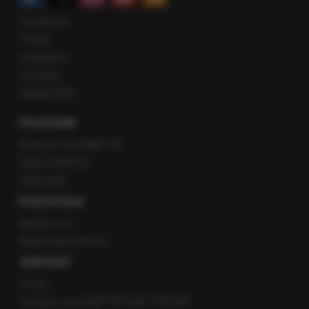
Facebook
Twitter
Instagram
YouTube
Kanały RSS
POLECANE
Gorąca Linia RMF FM
Staż w RMF24
Patronaty
POZOSTAŁE
Newsroom
Radio internetowe
KONTAKT
O nas
Gorąca Linia RMF FM: 600 700 800