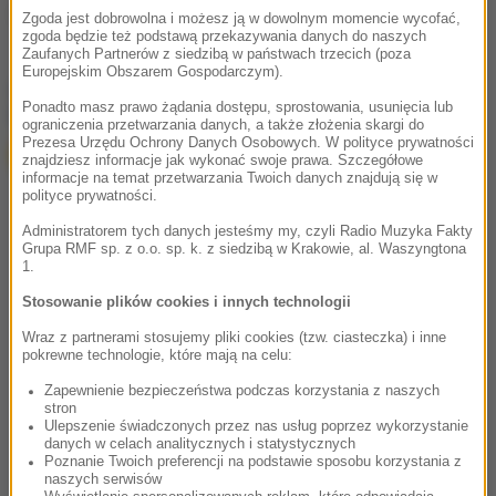
dziecko
Tagi:
Zgoda jest dobrowolna i możesz ją w dowolnym momencie wycofać,
zgoda będzie też podstawą przekazywania danych do naszych
Zaufanych Partnerów z siedzibą w państwach trzecich (poza
Europejskim Obszarem Gospodarczym).
chcesz widzieć więcej artykułów od RMF24?
dodaj w
Ponadto masz prawo żądania dostępu, sprostowania, usunięcia lub
Google
ograniczenia przetwarzania danych, a także złożenia skargi do
Prezesa Urzędu Ochrony Danych Osobowych. W polityce prywatności
znajdziesz informacje jak wykonać swoje prawa. Szczegółowe
informacje na temat przetwarzania Twoich danych znajdują się w
polityce prywatności.
Administratorem tych danych jesteśmy my, czyli Radio Muzyka Fakty
Grupa RMF sp. z o.o. sp. k. z siedzibą w Krakowie, al. Waszyngtona
1.
Stosowanie plików cookies i innych technologii
Wraz z partnerami stosujemy pliki cookies (tzw. ciasteczka) i inne
pokrewne technologie, które mają na celu:
Zapewnienie bezpieczeństwa podczas korzystania z naszych
stron
Ulepszenie świadczonych przez nas usług poprzez wykorzystanie
danych w celach analitycznych i statystycznych
Poznanie Twoich preferencji na podstawie sposobu korzystania z
naszych serwisów