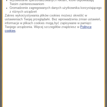
Wyświetlanie spersonalizowanych reklam, które odpowiadają
Twoim zainteresowaniom
Gromadzenie zagregowanych danych użytkownika korzystającego
z różnych urządzeń
Zakres wykorzystywania plików cookies możesz określić w
ustawieniach Twojej przeglądarki. Bez wprowadzenia zmian ustawień,
informacje w plikach cookies mogą być zapisywane w pamięci
Twojego urządzenia. Więcej szczegółów znajdziesz w
Polityce
cookies
.
NAJWAŻNIEJSZE FAKTY
Kraksa w czasie wyścigu
kolarskiego. 17 osób
rannych, lądowało LPR
Atak ukraińskich dronów na
Biełgorod. W mieście
wybuchły pożary
Zaorał asfalt, usłyszał