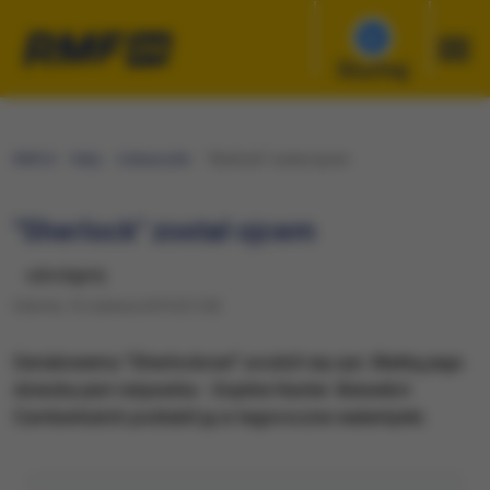
Słuchaj
RMF24
Fakty
Ciekawostki
"Sherlock" został ojcem
"Sherlock" został ojcem
udostępnij
Sobota, 13 czerwca 2015 (21:35)
Serialowemu "Sherlockowi" urodził się syn. Matką jego
dziecka jest reżyserka - Sophie Hunter. Benedict
Cumberbatch poślubił ją w tegoroczne walentynki.