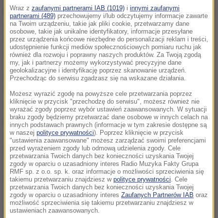
Wraz z
zaufanymi partnerami IAB (1019)
i
innymi zaufanymi
przyjemnością informują o narodzinach ich pięknego
partnerami (489)
przechowujemy i/lub odczytujemy informacje zawarte
syna". Świeżo upieczeni rodzice chcieliby jednak
na Twoim urządzeniu, takie jak pliki cookie, przetwarzamy dane
osobowe, takie jak unikalne identyfikatory, informacje przesyłane
zachować prywatność w tym "szczególnym dla ich
przez urządzenia końcowe niezbędne do personalizacji reklam i treści,
udostępnienie funkcji mediów społecznościowych pomiaru ruchu jak
rodziny okresie".
również dla rozwoju i poprawny naszych produktów. Za Twoją zgodą
my, jak i partnerzy możemy wykorzystywać precyzyjne dane
geolokalizacyjne i identyfikację poprzez skanowanie urządzeń.
Aktor bardzo chroni swoją prywatność. Związek z
Przechodząc do serwisu zgadzasz się na wskazane działania.
Sophie Hunter był przez długi czas utrzymywany w
Możesz wyrazić zgodę na powyższe cele przetwarzania poprzez
kliknięcie w przycisk "przechodzę do serwisu", możesz również nie
tajemnicy. Para rzadko kiedy pokazywała się
wyrażać zgody poprzez wybór ustawień zaawansowanych. W sytuacji
braku zgody będziemy przetwarzać dane osobowe w innych celach na
publicznie. Wyjątkiem był m.in. turniej French Open
innych podstawach prawnych (informacje w tym zakresie dostępne są
w naszej
polityce prywatności
). Poprzez kliknięcie w przycisk
w 2009 roku, gdzie po raz pierwszy sfotografowano
"ustawienia zaawansowane" możesz zarządzać swoimi preferencjami
ich razem.
przed wyrażeniem zgody lub odmową udzielenia zgody. Cele
przetwarzania Twoich danych bez konieczności uzyskania Twojej
zgody w oparciu o uzasadniony interes Radio Muzyka Fakty Grupa
RMF sp. z o.o. sp. k. oraz informacje o możliwości sprzeciwienia się
Daily Mail
takiemu przetwarzaniu znajdziesz w
polityce prywatności
. Cele
przetwarzania Twoich danych bez konieczności uzyskania Twojej
zgody w oparciu o uzasadniony interes
Zaufanych Partnerów IAB
oraz
możliwość sprzeciwienia się takiemu przetwarzaniu znajdziesz w
Źródło:
ustawieniach zaawansowanych.