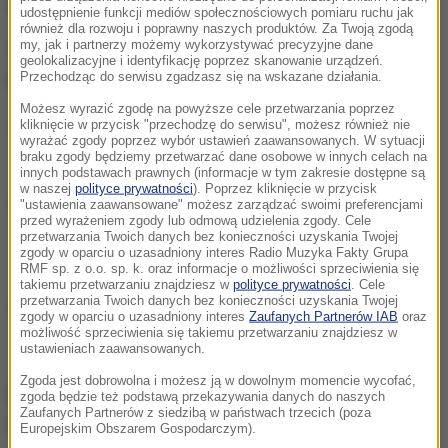
na miejscu lub zapakować produkt na prezent.
udostępnienie funkcji mediów społecznościowych pomiaru ruchu jak
również dla rozwoju i poprawny naszych produktów. Za Twoją zgodą
my, jak i partnerzy możemy wykorzystywać precyzyjne dane
Wybierając
sklepy stacjonarne
, warto pamiętać o
geolokalizacyjne i identyfikację poprzez skanowanie urządzeń.
Przechodząc do serwisu zgadzasz się na wskazane działania.
kilku rzeczach:
Możesz wyrazić zgodę na powyższe cele przetwarzania poprzez
zadzwoń lub sprawdź dostępność produktu online
kliknięcie w przycisk "przechodzę do serwisu", możesz również nie
wyrażać zgody poprzez wybór ustawień zaawansowanych. W sytuacji
przed przyjazdem, żeby nie tracić czasu,
braku zgody będziemy przetwarzać dane osobowe w innych celach na
innych podstawach prawnych (informacje w tym zakresie dostępne są
w naszej
polityce prywatności
). Poprzez kliknięcie w przycisk
poproś sprzedawcę o demonstrację - przy
"ustawienia zaawansowane" możesz zarządzać swoimi preferencjami
przed wyrażeniem zgody lub odmową udzielenia zgody. Cele
elektronice i instrumentach różnice między
przetwarzania Twoich danych bez konieczności uzyskania Twojej
zgody w oparciu o uzasadniony interes Radio Muzyka Fakty Grupa
modelami widać dopiero na żywo,
RMF sp. z o.o. sp. k. oraz informacje o możliwości sprzeciwienia się
takiemu przetwarzaniu znajdziesz w
polityce prywatności
. Cele
przetwarzania Twoich danych bez konieczności uzyskania Twojej
zapytaj o pakowanie na prezent i ewentualną
zgody w oparciu o uzasadniony interes
Zaufanych Partnerów IAB
oraz
możliwość sprzeciwienia się takiemu przetwarzaniu znajdziesz w
konfigurację urządzenia w sklepie.
ustawieniach zaawansowanych.
Zgoda jest dobrowolna i możesz ją w dowolnym momencie wycofać,
iPhone 17 - smartfon, który robi
zgoda będzie też podstawą przekazywania danych do naszych
Zaufanych Partnerów z siedzibą w państwach trzecich (poza
wrażenie w każdym wieku
Europejskim Obszarem Gospodarczym).