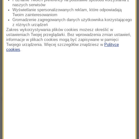
naszych serwisów
Wyświetlanie spersonalizowanych reklam, które odpowiadają
Twoim zainteresowaniom
Gromadzenie zagregowanych danych użytkownika korzystającego
z różnych urządzeń
Zakres wykorzystywania plików cookies możesz określić w
ustawieniach Twojej przeglądarki. Bez wprowadzenia zmian ustawień,
informacje w plikach cookies mogą być zapisywane w pamięci
Twojego urządzenia. Więcej szczegółów znajdziesz w
Polityce
cookies
.
Lubię wszystkie pory roku, w tym właśnie wiosnę.
Bratki na moim balkonie są już posadzone
-
podkreśla.