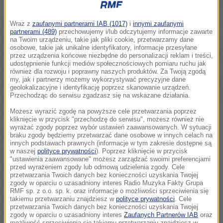
Gdy byłam dzieckiem, czasami przeszkadzało mi to
Wraz z
zaufanymi partnerami IAB (1017)
i
innymi zaufanymi
partnerami (489)
przechowujemy i/lub odczytujemy informacje zawarte
imię
. Pojawiały się przezywki i komentarze ze strony
na Twoim urządzeniu, takie jak pliki cookie, przetwarzamy dane
osobowe, takie jak unikalne identyfikatory, informacje przesyłane
innych dzieci typu 'Wiosna, lato, jesień, zima'. Nie było
przez urządzenia końcowe niezbędne do personalizacji reklam i treści,
udostępnienie funkcji mediów społecznościowych pomiaru ruchu jak
to straszne, ale denerwowało mnie to wtedy
-
również dla rozwoju i poprawny naszych produktów. Za Twoją zgodą
my, jak i partnerzy możemy wykorzystywać precyzyjne dane
przyznaje Wiosna Wiłkomirska
.
Dzisiaj to imię sporo
geolokalizacyjne i identyfikację poprzez skanowanie urządzeń.
Przechodząc do serwisu zgadzasz się na wskazane działania.
ułatwia.
Ludzie łatwiej mnie zapamiętują ze względu
Możesz wyrazić zgodę na powyższe cele przetwarzania poprzez
na moje imię.
kliknięcie w przycisk "przechodzę do serwisu", możesz również nie
wyrażać zgody poprzez wybór ustawień zaawansowanych. W sytuacji
Sytuacje są raczej zabawne, wiele osób dopytuje:
braku zgody będziemy przetwarzać dane osobowe w innych celach na
innych podstawach prawnych (informacje w tym zakresie dostępne są
Jak ma pani na imię? Czy dobrze usłyszałem?
-
w naszej
polityce prywatności
). Poprzez kliknięcie w przycisk
"ustawienia zaawansowane" możesz zarządzać swoimi preferencjami
opowiada Wiosna Wiłkomirska.
Zdarza się, że
przed wyrażeniem zgody lub odmową udzielenia zgody. Cele
przetwarzania Twoich danych bez konieczności uzyskania Twojej
przedstawiam się i ktoś mówi: Musi pani podać
zgody w oparciu o uzasadniony interes Radio Muzyka Fakty Grupa
RMF sp. z o.o. sp. k. oraz informacje o możliwości sprzeciwienia się
jeszcze imię. A ja wtedy precyzuję, że właśnie
takiemu przetwarzaniu znajdziesz w
polityce prywatności
. Cele
przetwarzania Twoich danych bez konieczności uzyskania Twojej
podałam
- dodaje.
zgody w oparciu o uzasadniony interes
Zaufanych Partnerów IAB
oraz
możliwość sprzeciwienia się takiemu przetwarzaniu znajdziesz w