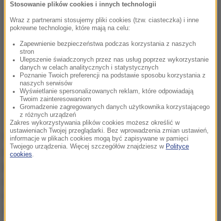
Stosowanie plików cookies i innych technologii
Wraz z partnerami stosujemy pliki cookies (tzw. ciasteczka) i inne
pokrewne technologie, które mają na celu:
Zapewnienie bezpieczeństwa podczas korzystania z naszych
stron
Ulepszenie świadczonych przez nas usług poprzez wykorzystanie
danych w celach analitycznych i statystycznych
Poznanie Twoich preferencji na podstawie sposobu korzystania z
naszych serwisów
Wyświetlanie spersonalizowanych reklam, które odpowiadają
Twoim zainteresowaniom
Gromadzenie zagregowanych danych użytkownika korzystającego
z różnych urządzeń
Zakres wykorzystywania plików cookies możesz określić w
ustawieniach Twojej przeglądarki. Bez wprowadzenia zmian ustawień,
Nie wszyscy właściciele są jednak zwolennikami tej
informacje w plikach cookies mogą być zapisywane w pamięci
Twojego urządzenia. Więcej szczegółów znajdziesz w
Polityce
praktyki. Przeciwnicy podkreślają, że
psy rzadko
cookies
.
przesypiają całą noc bez ruchu
. Często się
przebudzają, potrafią zeskoczyć z łóżka i znów do
niego wracać, co dla osób o lekkim śnie może
oznaczać nieprzespane noce i chroniczne