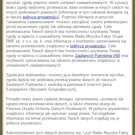
wyrażać zgody poprzez wybór ustawień zaawansowanych. W sytuacji
braku zgody będziemy przetwarzać dane osobowe w innych celach na
W Foodify doskonale rozumiemy, że czasem trzeba
innych podstawach prawnych (informacje w tym zakresie dostępne są
w naszej
polityce prywatności
). Poprzez kliknięcie w przycisk
się nagimnastykować, żeby zachęcić młodzież do
"ustawienia zaawansowane" możesz zarządzać swoimi preferencjami
przed wyrażeniem zgody lub odmową udzielenia zgody. Cele
zdrowego odżywiania. Dlatego używamy
przetwarzania Twoich danych bez konieczności uzyskania Twojej
zgody w oparciu o uzasadniony interes Radio Muzyka Fakty Grupa
sprawdzonych patentów, a nasze posiłki z kids
RMF sp. z o.o. sp. k. oraz informacje o możliwości sprzeciwienia się
takiemu przetwarzaniu znajdziesz w
polityce prywatności
. Cele
menu to nie tylko sprytny sposób na "przemycenie"
przetwarzania Twoich danych bez konieczności uzyskania Twojej
zgody w oparciu o uzasadniony interes
Zaufanych Partnerów IAB
oraz
porcji warzyw. Niczego nie ukrywamy, wszystko jest
możliwość sprzeciwienia się takiemu przetwarzaniu znajdziesz w
ustawieniach zaawansowanych.
jasne i klarowne. Posiłki mają być pełne
wartościowego białka i zdrowych węglowodanów w
Zgoda jest dobrowolna i możesz ją w dowolnym momencie wycofać,
zgoda będzie też podstawą przekazywania danych do naszych
formie, którą kochają klienci. Łączymy to, co zdrowe,
Zaufanych Partnerów z siedzibą w państwach trzecich (poza
Europejskim Obszarem Gospodarczym).
z tym, co pyszne, sprawiając, że dziecko z
Ponadto masz prawo żądania dostępu, sprostowania, usunięcia lub
autentyczną radością sięga po swój lunch.
ograniczenia przetwarzania danych, a także złożenia skargi do
Prezesa Urzędu Ochrony Danych Osobowych. W polityce prywatności
znajdziesz informacje jak wykonać swoje prawa. Szczegółowe
informacje na temat przetwarzania Twoich danych znajdują się w
Dalsza część artykułu pod materiałem video:
polityce prywatności.
Administratorem tych danych jesteśmy my, czyli Radio Muzyka Fakty