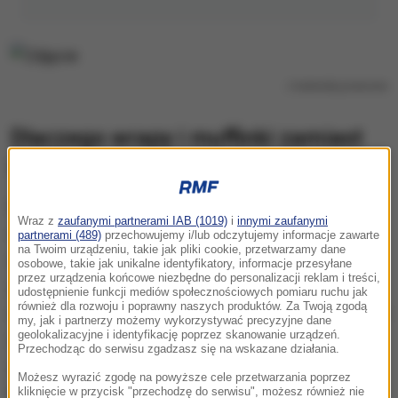
/
materiały prasowe
Dlaczego wrapy i muffinki zamiast
zwykłych kanapek?
Dziecięca nuda na talerzu to największy wróg
Wraz z
zaufanymi partnerami IAB (1019)
i
innymi zaufanymi
zdrowej diety. Współczesne dzieci, przyzwyczajone
partnerami (489)
przechowujemy i/lub odczytujemy informacje zawarte
na Twoim urządzeniu, takie jak pliki cookie, przetwarzamy dane
do różnorodności bodźców, szukają jej także w
osobowe, takie jak unikalne identyfikatory, informacje przesyłane
przez urządzenia końcowe niezbędne do personalizacji reklam i treści,
jedzeniu. Atrakcyjny wygląd, intrygująca forma i
udostępnienie funkcji mediów społecznościowych pomiaru ruchu jak
również dla rozwoju i poprawny naszych produktów. Za Twoją zgodą
zaskakujące połączenia smaków to klucz do serca (i
my, jak i partnerzy możemy wykorzystywać precyzyjne dane
geolokalizacyjne i identyfikację poprzez skanowanie urządzeń.
żołądka!) małego smakosza. Wrapy, które można
Przechodząc do serwisu zgadzasz się na wskazane działania.
jeść bez brudzenia rąk, i wytrawne muffinki, które
Możesz wyrazić zgodę na powyższe cele przetwarzania poprzez
budzą tylko dobre skojarzenia, to strzał w dziesiątkę.
kliknięcie w przycisk "przechodzę do serwisu", możesz również nie