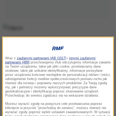
Uczestnicy badania ocenili "skradzione" frytki
jako nawet o 40 proc. smaczniejsze niż te
otrzymane w sposób legalny.
Wraz z
zaufanymi partnerami IAB (1017)
i
innymi zaufanymi
partnerami (489)
przechowujemy i/lub odczytujemy informacje zawarte
Im większe ryzyko i poczucie winy towarzyszyło
na Twoim urządzeniu, takie jak pliki cookie, przetwarzamy dane
osobowe, takie jak unikalne identyfikatory, informacje przesyłane
"kradzieży", tym wyższa była satysfakcja z
przez urządzenia końcowe niezbędne do personalizacji reklam i treści,
udostępnienie funkcji mediów społecznościowych pomiaru ruchu jak
jedzenia.
również dla rozwoju i poprawny naszych produktów. Za Twoją zgodą
my, jak i partnerzy możemy wykorzystywać precyzyjne dane
geolokalizacyjne i identyfikację poprzez skanowanie urządzeń.
Efekt ten potwierdza psychologiczne teorie o
Przechodząc do serwisu zgadzasz się na wskazane działania.
atrakcyjności zakazanych rzeczy i emocjach
Możesz wyrazić zgodę na powyższe cele przetwarzania poprzez
kliknięcie w przycisk "przechodzę do serwisu", możesz również nie
towarzyszących drobnym wykroczeniom.
wyrażać zgody poprzez wybór ustawień zaawansowanych. W sytuacji