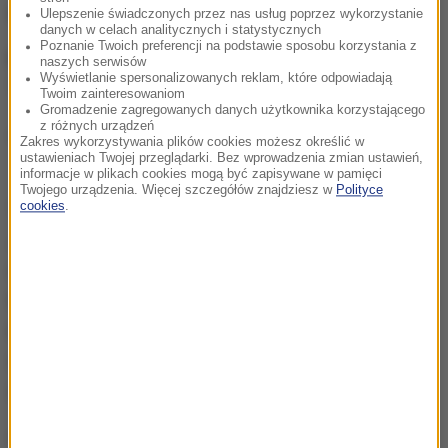
akcentów!
Ulepszenie świadczonych przez nas usług poprzez wykorzystanie
danych w celach analitycznych i statystycznych
Poznanie Twoich preferencji na podstawie sposobu korzystania z
Dziesięć najsmaczniejszych ciast świata według
naszych serwisów
Wyświetlanie spersonalizowanych reklam, które odpowiadają
Taste Atlas
Twoim zainteresowaniom
Gromadzenie zagregowanych danych użytkownika korzystającego
z różnych urządzeń
Miejsce 10. Jordgubbstårta - szwedzki smak
Zakres wykorzystywania plików cookies możesz określić w
ustawieniach Twojej przeglądarki. Bez wprowadzenia zmian ustawień,
lata
informacje w plikach cookies mogą być zapisywane w pamięci
Twojego urządzenia. Więcej szczegółów znajdziesz w
Polityce
cookies
.
To ciasto to prawdziwa oda do truskawek i kremów!
Jordgubbstårta to biszkopt nasączony syropem
cytrynowym, z kremem pâtissière i świeżymi
truskawkami, a całość otulona puszystym kremem z
mascarpone i bitej śmietany. Szwedzi kochają ten
smak, który kojarzy się z początkiem lata i radością
z pierwszych zbiorów owoców.
Miejsce 9. Marcinek - polska duma z Podlasia