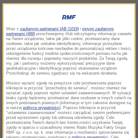
Ciasta i torty - jedni uwielbiają puszyste kremy i bitą
śmietanę, inni wybierają bardziej zwarte, wyraziste
smaki. W świecie wypieków nie ma miejsca na nudę,
Wraz z
zaufanymi partnerami IAB (1019)
i
innymi zaufanymi
a kulinarne gusta potrafią dzielić nawet najbliższe
partnerami (489)
przechowujemy i/lub odczytujemy informacje zawarte
na Twoim urządzeniu, takie jak pliki cookie, przetwarzamy dane
rodziny podczas niedzielnych spotkań.
osobowe, takie jak unikalne identyfikatory, informacje przesyłane
przez urządzenia końcowe niezbędne do personalizacji reklam i treści,
udostępnienie funkcji mediów społecznościowych pomiaru ruchu jak
Tym razem jednak to nie babcia czy ciocia wybierały
również dla rozwoju i poprawny naszych produktów. Za Twoją zgodą
my, jak i partnerzy możemy wykorzystywać precyzyjne dane
najlepsze ciasto, ale
tysiące użytkowników Taste
geolokalizacyjne i identyfikację poprzez skanowanie urządzeń.
Przechodząc do serwisu zgadzasz się na wskazane działania.
Atlas - międzynarodowej platformy, na której
Możesz wyrazić zgodę na powyższe cele przetwarzania poprzez
oceniono ponad 18 tysięcy dań z całego globu.
kliknięcie w przycisk "przechodzę do serwisu", możesz również nie
wyrażać zgody poprzez wybór ustawień zaawansowanych. W sytuacji
braku zgody będziemy przetwarzać dane osobowe w innych celach na
innych podstawach prawnych (informacje w tym zakresie dostępne są
Dalsza część artykułu pod materiałem video:
w naszej
polityce prywatności
). Poprzez kliknięcie w przycisk
"ustawienia zaawansowane" możesz zarządzać swoimi preferencjami
przed wyrażeniem zgody lub odmową udzielenia zgody. Cele
przetwarzania Twoich danych bez konieczności uzyskania Twojej
zgody w oparciu o uzasadniony interes Radio Muzyka Fakty Grupa
RMF sp. z o.o. sp. k. oraz informacje o możliwości sprzeciwienia się
takiemu przetwarzaniu znajdziesz w
polityce prywatności
. Cele