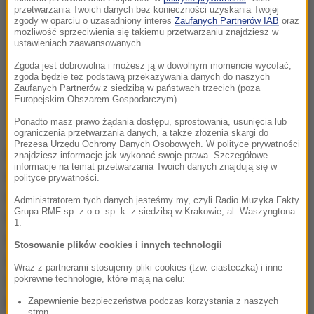
przetwarzania Twoich danych bez konieczności uzyskania Twojej
zgody w oparciu o uzasadniony interes
Zaufanych Partnerów IAB
oraz
możliwość sprzeciwienia się takiemu przetwarzaniu znajdziesz w
ustawieniach zaawansowanych.
Zgoda jest dobrowolna i możesz ją w dowolnym momencie wycofać,
zgoda będzie też podstawą przekazywania danych do naszych
Zaufanych Partnerów z siedzibą w państwach trzecich (poza
Europejskim Obszarem Gospodarczym).
Ponadto masz prawo żądania dostępu, sprostowania, usunięcia lub
ograniczenia przetwarzania danych, a także złożenia skargi do
Prezesa Urzędu Ochrony Danych Osobowych. W polityce prywatności
Wynik? Zestawienie, w którym klasyka przeplata się
znajdziesz informacje jak wykonać swoje prawa. Szczegółowe
informacje na temat przetwarzania Twoich danych znajdują się w
z egzotyką, a tradycje różnych krajów spotykają się
polityce prywatności.
na wspólnym stole. Choć wydawać by się mogło, że
Administratorem tych danych jesteśmy my, czyli Radio Muzyka Fakty
Grupa RMF sp. z o.o. sp. k. z siedzibą w Krakowie, al. Waszyngtona
takie legendy jak austriacki Sachertorte nie mają
1.
sobie równych, rzeczywistość okazała się
Stosowanie plików cookies i innych technologii
zaskakująca - ten słynny tort znalazł się dopiero na
Wraz z partnerami stosujemy pliki cookies (tzw. ciasteczka) i inne
24. miejscu, a polska kremówka jeszcze niżej.
W
pokrewne technologie, które mają na celu:
ścisłej czołówce nie zabrakło jednak polskich
Zapewnienie bezpieczeństwa podczas korzystania z naszych
stron