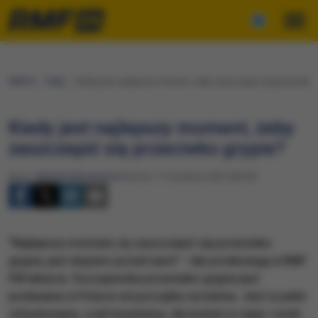
RMF24
Fakty
Kiedy jest najlepszy moment, żeby zaszczepić się przeciwko 
Kiedy jest najlepszy moment, żeby
zaszczepić się przeciwko grypie?
Autor:
Michał Dobrołowicz
Sobota, 17 września 2022 (08:49)
"Najlepszy moment, by zaszczepić się przeciwko
grypie, jest dopiero przed nami" - tak przekonują w RMF
FM lekarze. Szczepionka przeciwko grypie jest
podawana w Polsce od początku września. Jest w pełni
refundowana, czyli bezpłatna, dla kobiet w ciąży i osób