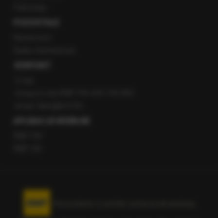
Patronaty
POZOSTAŁE
Newsroom
Radio internetowe
KONTAKT
O nas
Gorąca Linia RMF FM: 600 700 800
email: fakty@rmf.fm
APLIKACJE MOBILNE
RMF FM
RMF ON
Korzystanie z portalu oznacza akceptację