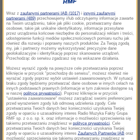
Szczyt zachorowań na grypę przypada w styczniu,
lutym i marcu. Szczepionki szczyt swojego działania
Wraz z
zaufanymi partnerami IAB (1017)
i
innymi zaufanymi
partnerami (489)
przechowujemy i/lub odczytujemy informacje zawarte
osiągają po około miesiącu, a następnie co miesiąc
na Twoim urządzeniu, takie jak pliki cookie, przetwarzamy dane
osobowe, takie jak unikalne identyfikatory, informacje przesyłane
tracą na wartości 10 procent. Przeciwko grypie warto
przez urządzenia końcowe niezbędne do personalizacji reklam i treści,
się szczepić nieco później niż Polacy mają w
udostępnienie funkcji mediów społecznościowych pomiaru ruchu jak
również dla rozwoju i poprawny naszych produktów. Za Twoją zgodą
zwyczaju. Październik, listopad czy grudzień to
my, jak i partnerzy możemy wykorzystywać precyzyjne dane
geolokalizacyjne i identyfikację poprzez skanowanie urządzeń.
bardzo dobre miesiące, by przyjąć preparat
Przechodząc do serwisu zgadzasz się na wskazane działania.
przeciwko grypie, bo wtedy uzyskamy najlepszą
Możesz wyrazić zgodę na powyższe cele przetwarzania poprzez
kliknięcie w przycisk "przechodzę do serwisu", możesz również nie
ochronę, gdy zachorowań będzie najwięcej
-
wyrażać zgody poprzez wybór ustawień zaawansowanych. W sytuacji
braku zgody będziemy przetwarzać dane osobowe w innych celach na
przekonuje w RMF FM szef rady naukowej
innych podstawach prawnych (informacje w tym zakresie dostępne są
w naszej
polityce prywatności
). Poprzez kliknięcie w przycisk
Ogólnopolskiego Programu Zwalczania Grypy,
"ustawienia zaawansowane" możesz zarządzać swoimi preferencjami
przed wyrażeniem zgody lub odmową udzielenia zgody. Cele
pulmonolog profesor Adam Antczak.
przetwarzania Twoich danych bez konieczności uzyskania Twojej
zgody w oparciu o uzasadniony interes Radio Muzyka Fakty Grupa
ZOBACZ APEL SPECJALISTÓW W SPRAWIE
RMF sp. z o.o. sp. k. oraz informacje o możliwości sprzeciwienia się
takiemu przetwarzaniu znajdziesz w
polityce prywatności
. Cele
SZCZEPIEŃ DZIECI PRZECIWKO GRYPIE
przetwarzania Twoich danych bez konieczności uzyskania Twojej
zgody w oparciu o uzasadniony interes
Zaufanych Partnerów IAB
oraz
możliwość sprzeciwienia się takiemu przetwarzaniu znajdziesz w