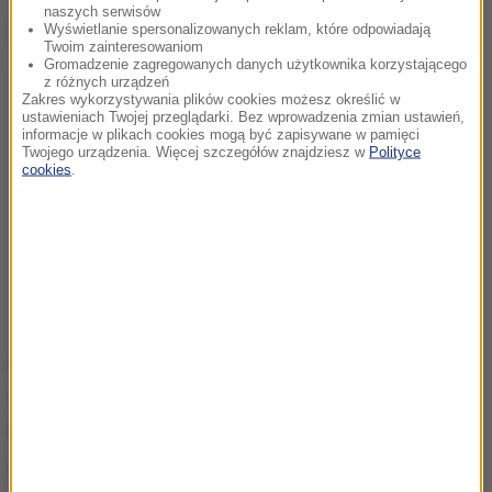
naszych serwisów
Dalsza część artykułu pod materiałem video:
Wyświetlanie spersonalizowanych reklam, które odpowiadają
Twoim zainteresowaniom
Gromadzenie zagregowanych danych użytkownika korzystającego
z różnych urządzeń
Zakres wykorzystywania plików cookies możesz określić w
ustawieniach Twojej przeglądarki. Bez wprowadzenia zmian ustawień,
informacje w plikach cookies mogą być zapisywane w pamięci
Twojego urządzenia. Więcej szczegółów znajdziesz w
Polityce
cookies
.
Połowę ceny za szczepionkę przeciwko grypie w
tym sezonie muszą zapłacić osoby, które skończyły
65. lat i dzieci, do 18. roku życia. Dla nich preparat
jest refundowany w 50. procentach.