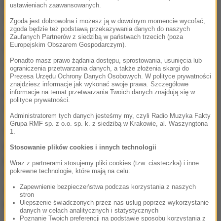
Lekarze zgadzają się, że o wcześniejsze
ustawieniach zaawansowanych.
szczepienie przeciwko grypie powinny zadbać
Zgoda jest dobrowolna i możesz ją w dowolnym momencie wycofać,
zgoda będzie też podstawą przekazywania danych do naszych
osoby dodatkowo zagrożone ciężkim przebiegiem
Zaufanych Partnerów z siedzibą w państwach trzecich (poza
Europejskim Obszarem Gospodarczym).
choroby.
Jeśli jesteśmy generalnie zdrowi, dbamy o
Ponadto masz prawo żądania dostępu, sprostowania, usunięcia lub
zdrowy styl życia, w tym o sport, dietę, odpoczynek,
ograniczenia przetwarzania danych, a także złożenia skargi do
Prezesa Urzędu Ochrony Danych Osobowych. W polityce prywatności
spokojnie szczepionkę przeciw grypie możemy
znajdziesz informacje jak wykonać swoje prawa. Szczegółowe
przyjąć w listopadzie czy grudniu, zachęcam do tego -
informacje na temat przetwarzania Twoich danych znajdują się w
polityce prywatności.
dodaje profesor Adam Antczak.
Administratorem tych danych jesteśmy my, czyli Radio Muzyka Fakty
Grupa RMF sp. z o.o. sp. k. z siedzibą w Krakowie, al. Waszyngtona
Specjaliści zalecają jednoczasowe szczepienia
1.
przeciw grypie i przeciwko koronawirusowi. Można je
Stosowanie plików cookies i innych technologii
przyjąć w czasie jednej wizyty w punkcie szczepień.
Wraz z partnerami stosujemy pliki cookies (tzw. ciasteczka) i inne
pokrewne technologie, które mają na celu:
Nie ma większego ryzyka działań niepożądanych -
Zapewnienie bezpieczeństwa podczas korzystania z naszych
zapewnia specjalista chorób zakaźnych profesor
stron
Ulepszenie świadczonych przez nas usług poprzez wykorzystanie
Krzysztof Tomasiewicz.
danych w celach analitycznych i statystycznych
Poznanie Twoich preferencji na podstawie sposobu korzystania z