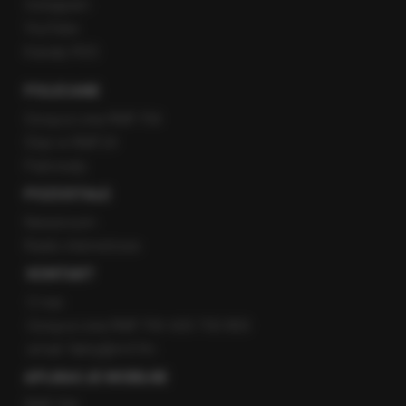
Instagram
YouTube
Kanały RSS
POLECANE
Gorąca Linia RMF FM
Staż w RMF24
Patronaty
POZOSTAŁE
Newsroom
Radio internetowe
KONTAKT
O nas
Gorąca Linia RMF FM: 600 700 800
email: fakty@rmf.fm
APLIKACJE MOBILNE
RMF FM