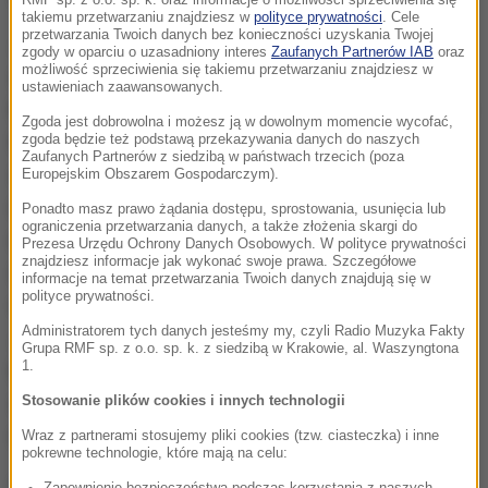
RMF sp. z o.o. sp. k. oraz informacje o możliwości sprzeciwienia się
takiemu przetwarzaniu znajdziesz w
polityce prywatności
. Cele
przetwarzania Twoich danych bez konieczności uzyskania Twojej
Jest to spowodowane prawdopodobnie tym, że
zgody w oparciu o uzasadniony interes
Zaufanych Partnerów IAB
oraz
możliwość sprzeciwienia się takiemu przetwarzaniu znajdziesz w
selen wiąże się między innymi z metalami ciężkimi,
ustawieniach zaawansowanych.
które są rakotwórcze. W tej związanej formie są one
Zgoda jest dobrowolna i możesz ją w dowolnym momencie wycofać,
łatwiej wydalane z organizmu. Wysoki poziom
zgoda będzie też podstawą przekazywania danych do naszych
Zaufanych Partnerów z siedzibą w państwach trzecich (poza
selenu nie tylko zapobiega zachorowaniu na
Europejskim Obszarem Gospodarczym).
nowotwory, ale także powoduje, że choroba
Ponadto masz prawo żądania dostępu, sprostowania, usunięcia lub
ograniczenia przetwarzania danych, a także złożenia skargi do
nowotworowa postępuje wolniej. Selen jest ważnym
Prezesa Urzędu Ochrony Danych Osobowych. W polityce prywatności
znajdziesz informacje jak wykonać swoje prawa. Szczegółowe
mikroelementem, który sprzyja zdrowiu tarczycy i
informacje na temat przetwarzania Twoich danych znajdują się w
polityce prywatności.
wpływa prozdrowotnie na układ odpornościowy.
Administratorem tych danych jesteśmy my, czyli Radio Muzyka Fakty
Jego niedobór zauważyć można w postaci słabszej
Grupa RMF sp. z o.o. sp. k. z siedzibą w Krakowie, al. Waszyngtona
1.
kondycji włosów, skóry i paznokci. Niski poziom
selenu wiąże się również z bezpłodnością u
Stosowanie plików cookies i innych technologii
mężczyzn.
Wraz z partnerami stosujemy pliki cookies (tzw. ciasteczka) i inne
pokrewne technologie, które mają na celu:
Grzyby mają jednak nie tylko formę kapelusza i