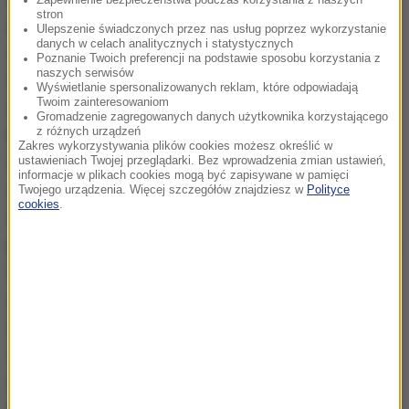
Zapewnienie bezpieczeństwa podczas korzystania z naszych
stron
nóżki, tak jak borowiki. Grzybem jest również huba i
Ulepszenie świadczonych przez nas usług poprzez wykorzystanie
danych w celach analitycznych i statystycznych
ona także wykorzystywana jest w procesie
Poznanie Twoich preferencji na podstawie sposobu korzystania z
naszych serwisów
terapeutycznym. Najwięcej publikacji naukowych
Wyświetlanie spersonalizowanych reklam, które odpowiadają
Twoim zainteresowaniom
dotyczy czarnej huby, która fachowo nazywa się
Gromadzenie zagregowanych danych użytkownika korzystającego
z różnych urządzeń
błyskoporkiem podkorowym. Ekstrakty z tejże huby
Zakres wykorzystywania plików cookies możesz określić w
wykazują własności stymulujące odporność
ustawieniach Twojej przeglądarki. Bez wprowadzenia zmian ustawień,
informacje w plikach cookies mogą być zapisywane w pamięci
organizmu oraz uszkadzają komórki nowotworowe.
Twojego urządzenia. Więcej szczegółów znajdziesz w
Polityce
cookies
.
Czarna huba była przedmiotem wieloletnich badań
profesora Aleksandra Ożarowskiego, ikony polskiego
i światowego ziołolecznictwa. Profesor stosował
odwary i ekstrakty z tego grzyba w przypadku
chorób nowotworowych i osiągał czasami
spektakularne efekty terapeutyczne. W badaniach
naukowych dowiedziono, że czarna huba ma