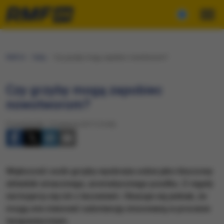
RMF24
Fakty
Czy grzyby mogą zapobiec nowotworom?
Czy grzyby mogą zapobiec
nowotworom?
Poniedziałek, 14 sierpnia 2017 (14:43)
Większość osób grzyby wyobraża sobie jako kluczowy
składnik smacznego, aromatycznego posiłku. Z reguły
nie kojarzy się ich z leczeniem. Okazuje się jednak, że
mogą one stanowić substancję stosowaną w procesie
terapeutycznym.