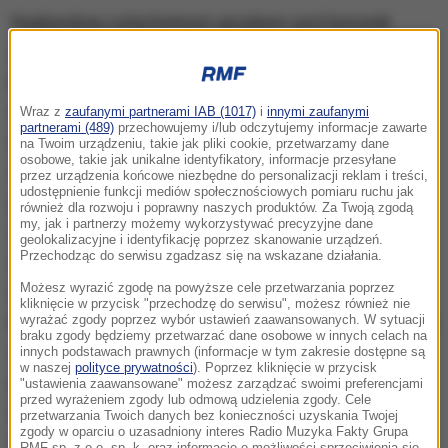
Najbardziej szlachetnym grzybem jest borowik
zwany także prawdziwkiem. Zawiera on substancje,
które nie tylko satysfakcjonują nasze podniebienie,
ale także sprzyjają naszemu zdrowiu. Borowik jest
Wraz z
zaufanymi partnerami IAB (1017)
i
innymi zaufanymi
partnerami (489)
przechowujemy i/lub odczytujemy informacje zawarte
najlepszym naturalnym źródłem selenu, a jak się
na Twoim urządzeniu, takie jak pliki cookie, przetwarzamy dane
osobowe, takie jak unikalne identyfikatory, informacje przesyłane
okazuje właściwy poziom selenu w surowicy krwi
przez urządzenia końcowe niezbędne do personalizacji reklam i treści,
udostępnienie funkcji mediów społecznościowych pomiaru ruchu jak
jest niezbędnym warunkiem do tego, abyśmy nie
również dla rozwoju i poprawny naszych produktów. Za Twoją zgodą
my, jak i partnerzy możemy wykorzystywać precyzyjne dane
zachorowali na chorobę nowotworową. Do takich
geolokalizacyjne i identyfikację poprzez skanowanie urządzeń.
Przechodząc do serwisu zgadzasz się na wskazane działania.
wniosków doszli naukowcy z Pomorskiego
Możesz wyrazić zgodę na powyższe cele przetwarzania poprzez
Uniwersytetu Medycznego pracujący pod
kliknięcie w przycisk "przechodzę do serwisu", możesz również nie
kierownictwem prof. Jana Lubińskiego. Odkryli oni, że
wyrażać zgody poprzez wybór ustawień zaawansowanych. W sytuacji
braku zgody będziemy przetwarzać dane osobowe w innych celach na
zwiększenie stężenia selenu w surowicy krwi z
innych podstawach prawnych (informacje w tym zakresie dostępne są
w naszej
polityce prywatności
). Poprzez kliknięcie w przycisk
poziomu 40 µg/l do poziomu 60 µg/l sprawia, że
"ustawienia zaawansowane" możesz zarządzać swoimi preferencjami
przed wyrażeniem zgody lub odmową udzielenia zgody. Cele
ryzyko zachorowania na choroby nowotworowe
przetwarzania Twoich danych bez konieczności uzyskania Twojej
zgody w oparciu o uzasadniony interes Radio Muzyka Fakty Grupa
zmniejsza się 12-krotnie.