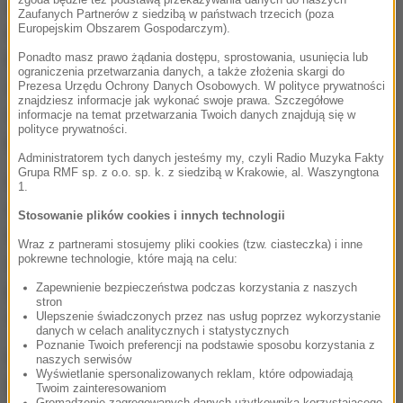
określenie, jak często jedli samotnie. Odkryto, że
Zaufanych Partnerów z siedzibą w państwach trzecich (poza
Europejskim Obszarem Gospodarczym).
nawyki żywieniowe stanowią zagrożenie dla tych,
którzy jedli bez towarzystwa przynajmniej dwa razy
Ponadto masz prawo żądania dostępu, sprostowania, usunięcia lub
ograniczenia przetwarzania danych, a także złożenia skargi do
dziennie. Naukowcy odkryli również, że te osoby są
Prezesa Urzędu Ochrony Danych Osobowych. W polityce prywatności
znajdziesz informacje jak wykonać swoje prawa. Szczegółowe
częściej samotne w życiu. Zdarza im się też pomijać
informacje na temat przetwarzania Twoich danych znajdują się w
polityce prywatności.
posiłki.
Administratorem tych danych jesteśmy my, czyli Radio Muzyka Fakty
Grupa RMF sp. z o.o. sp. k. z siedzibą w Krakowie, al. Waszyngtona
U mężczyzn, którzy jedli samotnie więcej niż dwa
1.
razy dziennie, rozwijała się otyłość brzuszna. Mieli
Stosowanie plików cookies i innych technologii
też o 64 procent większe prawdopodobieństwo
Wraz z partnerami stosujemy pliki cookies (tzw. ciasteczka) i inne
pokrewne technologie, które mają na celu:
wystąpienia zespołu metabolicznego, który jest
połączeniem cukrzycy, wysokiego ciśnienia krwi i
Zapewnienie bezpieczeństwa podczas korzystania z naszych
stron
otyłości. Zazwyczaj byli to ludzie samotni.
Ulepszenie świadczonych przez nas usług poprzez wykorzystanie
danych w celach analitycznych i statystycznych
Poznanie Twoich preferencji na podstawie sposobu korzystania z
Podobna zależność występuje także wśród kobiet.
naszych serwisów
Wyświetlanie spersonalizowanych reklam, które odpowiadają
Panie, które jadły same były o 29 proc. bardziej
Twoim zainteresowaniom
Gromadzenie zagregowanych danych użytkownika korzystającego