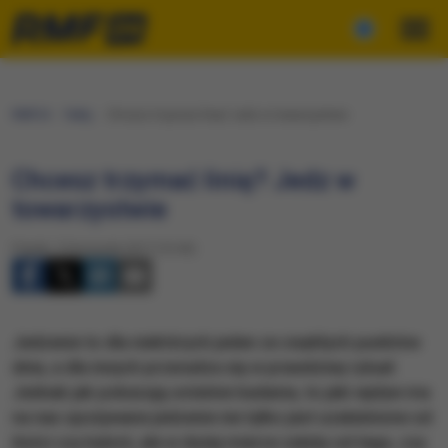
RMF24
Fakty
Chcesz trzymać linię? Jedz w towarzystwie
Chcesz trzymać linię? Jedz w
towarzystwie
Piątek, 3 listopada 2017 (13:43)
Jedzenie to dla niektórych jeden ze zwykłych punktów
dnia, a dla innych przeradza się w prawdziwy rytuał.
Jednak jak pokazują ostatnie badania, to jaki wpływ ma
na nas spożywane jedzenie nie tylko jest uzależnione od
ilości czy kalorii, ale w dużej mierze zależy od tego, czy