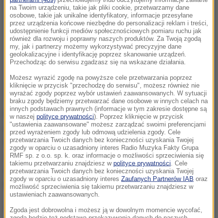
na Twoim urządzeniu, takie jak pliki cookie, przetwarzamy dane
osobowe, takie jak unikalne identyfikatory, informacje przesyłane
przez urządzenia końcowe niezbędne do personalizacji reklam i treści,
udostępnienie funkcji mediów społecznościowych pomiaru ruchu jak
również dla rozwoju i poprawny naszych produktów. Za Twoją zgodą
my, jak i partnerzy możemy wykorzystywać precyzyjne dane
geolokalizacyjne i identyfikację poprzez skanowanie urządzeń.
Przechodząc do serwisu zgadzasz się na wskazane działania.
Możesz wyrazić zgodę na powyższe cele przetwarzania poprzez
kliknięcie w przycisk "przechodzę do serwisu", możesz również nie
wyrażać zgody poprzez wybór ustawień zaawansowanych. W sytuacji
braku zgody będziemy przetwarzać dane osobowe w innych celach na
innych podstawach prawnych (informacje w tym zakresie dostępne są
Do takich zaskakujących wniosków doszli koreańscy
w naszej
polityce prywatności
). Poprzez kliknięcie w przycisk
"ustawienia zaawansowane" możesz zarządzać swoimi preferencjami
naukowcy z Uniwersytetu w Dongguk w Seulu.
przed wyrażeniem zgody lub odmową udzielenia zgody. Cele
przetwarzania Twoich danych bez konieczności uzyskania Twojej
Stwierdzili, że mężczyźni którzy jedzą samotnie, mają
zgody w oparciu o uzasadniony interes Radio Muzyka Fakty Grupa
45 procentowe ryzyko rozwoju otyłości. Jedzenie
RMF sp. z o.o. sp. k. oraz informacje o możliwości sprzeciwienia się
takiemu przetwarzaniu znajdziesz w
polityce prywatności
. Cele
samemu zwiększa też ryzyko wysokiego ciśnienia
przetwarzania Twoich danych bez konieczności uzyskania Twojej
zgody w oparciu o uzasadniony interes
Zaufanych Partnerów IAB
oraz
krwi i wysokiego poziomu złego cholesterolu.
możliwość sprzeciwienia się takiemu przetwarzaniu znajdziesz w
ustawieniach zaawansowanych.
Zbadano 7 725 dorosłych osób, które poproszono o
Zgoda jest dobrowolna i możesz ją w dowolnym momencie wycofać,
zgoda będzie też podstawą przekazywania danych do naszych