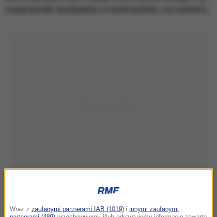
swoje posiłki spożywamy w towarzystwie, czy samemu.
Wraz z
zaufanymi partnerami IAB (1019)
i
innymi zaufanymi
partnerami (489)
przechowujemy i/lub odczytujemy informacje zawarte