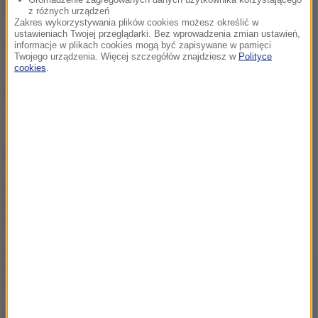
narażone na syndrom metaboliczny.
z różnych urządzeń
Zakres wykorzystywania plików cookies możesz określić w
ustawieniach Twojej przeglądarki. Bez wprowadzenia zmian ustawień,
źródło: Independent
informacje w plikach cookies mogą być zapisywane w pamięci
Twojego urządzenia. Więcej szczegółów znajdziesz w
Polityce
(ag)
cookies
.
Źródło: Twoje Zdrowie
otyłość
Tagi:
NAJWAŻNIEJSZE FAKTY
Elektrolity – kiedy
naprawdę warto je
stosować?
Przyprawy pod lupą. Czy
wiesz, co dodajesz do zup i
sosów?
Cenne połączenie dwóch