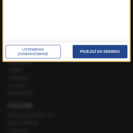
Poranna rozmowa w RMF FM
Popołudniowa rozmowa w RMF FM
Gość Krzysztofa Ziemca w RMF FM
Rozmowy w Radiu RMF24
SPOŁECZNOŚĆ
USTAWIENIA
PRZEJDŹ DO SERWISU
ZAAWANSOWANE
Facebook
Twitter
Instagram
YouTube
Kanały RSS
POLECANE
Gorąca Linia RMF FM
Staż w RMF24
Patronaty