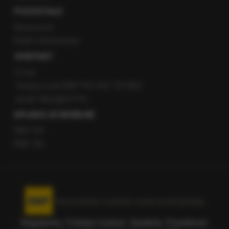
POZOSTAŁE
Newsroom
Radio internetowe
KONTAKT
O nas
Gorąca Linia RMF FM: 600 700 800
email: fakty@rmf.fm
APLIKACJE MOBILNE
RMF FM
RMF ON
Korzystanie z portalu oznacza akceptację
Regulaminu
.
Polityka Cookies
.
SpeakUp
.
Prywatność
.