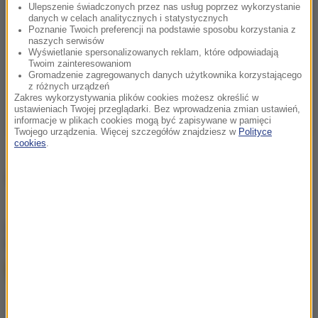
Ulepszenie świadczonych przez nas usług poprzez wykorzystanie
danych w celach analitycznych i statystycznych
Poznanie Twoich preferencji na podstawie sposobu korzystania z
naszych serwisów
Wyświetlanie spersonalizowanych reklam, które odpowiadają
Twoim zainteresowaniom
Gromadzenie zagregowanych danych użytkownika korzystającego
z różnych urządzeń
Zakres wykorzystywania plików cookies możesz określić w
ustawieniach Twojej przeglądarki. Bez wprowadzenia zmian ustawień,
informacje w plikach cookies mogą być zapisywane w pamięci
Twojego urządzenia. Więcej szczegółów znajdziesz w
Polityce
cookies
.
Źródło: PAP
chcesz widzieć więcej artykułów od RMF24?
dodaj w
Google