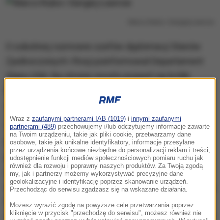
Marco Rubio i Siergiej Ławrow
O sobotniej rozmowie szefów dyplomacji Stanów
Zjednoczonych i Rosji poinformował Departament
Stanu USA. Na stronie resortu pojawił się krótki
komunikat rzeczniczki Tammy Bruce, w którym
czytamy:
Wraz z
zaufanymi partnerami IAB (1019)
i
innymi zaufanymi
"Sekretarz (stanu USA Marco Rubio) poinformował
partnerami (489)
przechowujemy i/lub odczytujemy informacje zawarte
na Twoim urządzeniu, takie jak pliki cookie, przetwarzamy dane
Rosję o
amerykańskich operacjach odstraszania
osobowe, takie jak unikalne identyfikatory, informacje przesyłane
przez urządzenia końcowe niezbędne do personalizacji reklam i treści,
militarnego wspieranych przez Iran Huti
i podkreślił,
udostępnienie funkcji mediów społecznościowych pomiaru ruchu jak
również dla rozwoju i poprawny naszych produktów. Za Twoją zgodą
że dalsze ataki Huti na amerykańskie statki
my, jak i partnerzy możemy wykorzystywać precyzyjne dane
geolokalizacyjne i identyfikację poprzez skanowanie urządzeń.
wojskowe i handlowe na Morzu Czerwonym nie będą
Przechodząc do serwisu zgadzasz się na wskazane działania.
tolerowane. Sekretarz Rubio i minister spraw
Możesz wyrazić zgodę na powyższe cele przetwarzania poprzez
kliknięcie w przycisk "przechodzę do serwisu", możesz również nie
zagranicznych Ławrow omówili również kolejne kroki