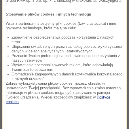
Grupa RMF sp. z o.o. sp. k. z siedzibą w Krakowie, al. Waszyngtona
1.
zapobiegnie dalszemu rozlewowi krwi" -
Stosowanie plików cookies i innych technologii
zaznaczono w oświadczeniu.
Wraz z partnerami stosujemy pliki cookies (tzw. ciasteczka) i inne
pokrewne technologie, które mają na celu:
Dalsza część artykułu pod materiałem video:
Zapewnienie bezpieczeństwa podczas korzystania z naszych
stron
Ulepszenie świadczonych przez nas usług poprzez wykorzystanie
danych w celach analitycznych i statystycznych
Poznanie Twoich preferencji na podstawie sposobu korzystania z
naszych serwisów
Wyświetlanie spersonalizowanych reklam, które odpowiadają
Twoim zainteresowaniom
Gromadzenie zagregowanych danych użytkownika korzystającego
z różnych urządzeń
Zakres wykorzystywania plików cookies możesz określić w
ustawieniach Twojej przeglądarki. Bez wprowadzenia zmian ustawień,
informacje w plikach cookies mogą być zapisywane w pamięci
Twojego urządzenia. Więcej szczegółów znajdziesz w
Polityce
cookies
.
Przypomnijmy, w sobotę wieczorem Donald Trump