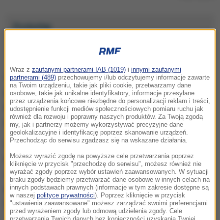
Posłuchaj:
Aktualny
0:00
/
Czas
-:-
Załadowany
:
Odtwarzaj
0%
czas
trwania
Wraz z
zaufanymi partnerami IAB (1019)
i
innymi zaufanymi
W środę Rada Polityki Pieniężnej zaskoczyła.
Stopy
partnerami (489)
przechowujemy i/lub odczytujemy informacje zawarte
na Twoim urządzeniu, takie jak pliki cookie, przetwarzamy dane
procentowe zostały obniżone aż o 75 punktów
osobowe, takie jak unikalne identyfikatory, informacje przesyłane
przez urządzenia końcowe niezbędne do personalizacji reklam i treści,
bazowych. Stopa referencyjna wynosi obecnie 6
udostępnienie funkcji mediów społecznościowych pomiaru ruchu jak
również dla rozwoju i poprawny naszych produktów. Za Twoją zgodą
proc.
my, jak i partnerzy możemy wykorzystywać precyzyjne dane
geolokalizacyjne i identyfikację poprzez skanowanie urządzeń.
Przechodząc do serwisu zgadzasz się na wskazane działania.
Dziś w Rozmowie o 7 w RMF FM i Radiu RMF24 prof.
Możesz wyrazić zgodę na powyższe cele przetwarzania poprzez
Marek Belka stwierdził, że
"wczorajsza decyzja o
kliknięcie w przycisk "przechodzę do serwisu", możesz również nie
obniżce stóp procentowych ma jedynie
wyrażać zgody poprzez wybór ustawień zaawansowanych. W sytuacji
braku zgody będziemy przetwarzać dane osobowe w innych celach na
przedwyborczy charakter i została podjęta po
innych podstawach prawnych (informacje w tym zakresie dostępne są
w naszej
polityce prywatności
). Poprzez kliknięcie w przycisk
telefonie z Nowogrodzkiej".
"ustawienia zaawansowane" możesz zarządzać swoimi preferencjami
przed wyrażeniem zgody lub odmową udzielenia zgody. Cele
przetwarzania Twoich danych bez konieczności uzyskania Twojej