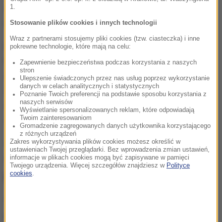
stosuje, tylko się grozi, że się je zastosuje
- mówił
1.
europoseł.
Stosowanie plików cookies i innych technologii
Wraz z partnerami stosujemy pliki cookies (tzw. ciasteczka) i inne
Legutko mówił też, że nie wszystkie kraje w Unii są
pokrewne technologie, które mają na celu:
traktowane jednakowo:
Unia się rzeczywiście
Zapewnienie bezpieczeństwa podczas korzystania z naszych
stron
zmienia, jest coraz bardziej scentralizowana i
Ulepszenie świadczonych przez nas usług poprzez wykorzystanie
danych w celach analitycznych i statystycznych
apodyktyczna. Przy czym jest apodyktyczna wobec
Poznanie Twoich preferencji na podstawie sposobu korzystania z
naszych serwisów
tylko niektórych krajów - słabszych, głównie ze
Wyświetlanie spersonalizowanych reklam, które odpowiadają
Twoim zainteresowaniom
wschodniej Europy i z konserwatywnymi rządami.
Gromadzenie zagregowanych danych użytkownika korzystającego
z różnych urządzeń
Zakres wykorzystywania plików cookies możesz określić w
TREŚĆ ROZMOWY TOMASZA
ustawieniach Twojej przeglądarki. Bez wprowadzenia zmian ustawień,
informacje w plikach cookies mogą być zapisywane w pamięci
TERLIKOWSKIEGO Z PROF.
Twojego urządzenia. Więcej szczegółów znajdziesz w
Polityce
cookies
.
RYSZARDEM LEGUTKĄ
Tomasz Terlikowski: Zacznijmy od pytania
nawiązującego do wypowiedzi prezesa Jarosława