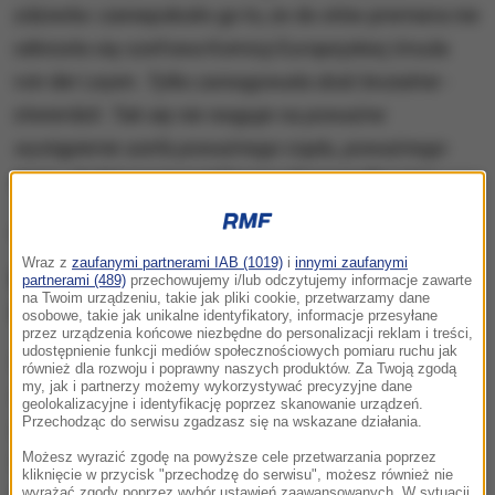
zdziwiła i zaniepokoiło go to, że do słów premiera nie
odniosła się szefowa Komisji Europejskiej Ursula
von der Leyen.
Tylko zareagowała dość brutalnie
-
stwierdził.
Tak się nie reaguje na poważne
wystąpienie szefa poważnego rządu, poważnego
kraju
- dodał europoseł Prawa i Sprawiedliwości.
"Nie można zachowywać się jak
Wraz z
zaufanymi partnerami IAB (1019)
i
innymi zaufanymi
gentleman, gdy inni tak się nie
partnerami (489)
przechowujemy i/lub odczytujemy informacje zawarte
na Twoim urządzeniu, takie jak pliki cookie, przetwarzamy dane
zachowują"
osobowe, takie jak unikalne identyfikatory, informacje przesyłane
przez urządzenia końcowe niezbędne do personalizacji reklam i treści,
udostępnienie funkcji mediów społecznościowych pomiaru ruchu jak
Nie można zachowywać się jak gentleman w
również dla rozwoju i poprawny naszych produktów. Za Twoją zgodą
my, jak i partnerzy możemy wykorzystywać precyzyjne dane
sytuacji, gdy ci, którzy do nas się odnoszą, nie
geolokalizacyjne i identyfikację poprzez skanowanie urządzeń.
Przechodząc do serwisu zgadzasz się na wskazane działania.
zachowują się jak gentlemani. W Funduszu
Odbudowy nie ma żadnych uwarunkowań
Możesz wyrazić zgodę na powyższe cele przetwarzania poprzez
kliknięcie w przycisk "przechodzę do serwisu", możesz również nie
dodatkowych, są tylko merytoryczne. Te wszystkie
wyrażać zgody poprzez wybór ustawień zaawansowanych. W sytuacji