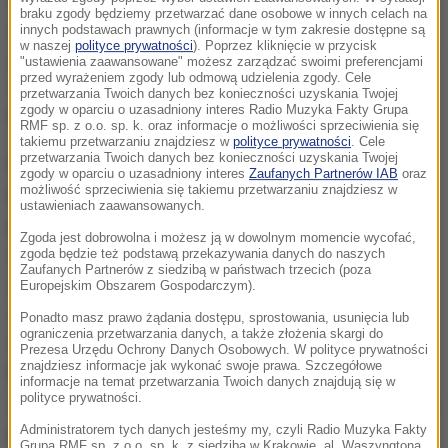
braku zgody będziemy przetwarzać dane osobowe w innych celach na
zostały spełnione. To wszystko jest sprawą karania
innych podstawach prawnych (informacje w tym zakresie dostępne są
w naszej
polityce prywatności
). Poprzez kliknięcie w przycisk
polskiego rządu, żeby utrudnić życie
- mówił Ryszard
"ustawienia zaawansowane" możesz zarządzać swoimi preferencjami
przed wyrażeniem zgody lub odmową udzielenia zgody. Cele
Legutko o zachowaniu Komisji Europejskiej wobec
przetwarzania Twoich danych bez konieczności uzyskania Twojej
zgody w oparciu o uzasadniony interes Radio Muzyka Fakty Grupa
Polski ws. KPO.
RMF sp. z o.o. sp. k. oraz informacje o możliwości sprzeciwienia się
takiemu przetwarzaniu znajdziesz w
polityce prywatności
. Cele
przetwarzania Twoich danych bez konieczności uzyskania Twojej
Eurodeputowany PiS mówił też, jakie ewentualne
zgody w oparciu o uzasadniony interes
Zaufanych Partnerów IAB
oraz
możliwość sprzeciwienia się takiemu przetwarzaniu znajdziesz w
kroki rząd może podjąć, jeśli Polska nie dostanie
ustawieniach zaawansowanych.
pieniędzy z KPO.
Polska może sama wziąć kredyty,
Zgoda jest dobrowolna i możesz ją w dowolnym momencie wycofać,
które z pewnością dostanie, być może na
zgoda będzie też podstawą przekazywania danych do naszych
Zaufanych Partnerów z siedzibą w państwach trzecich (poza
korzystniejszych warunkach, jest kwestia składki,
Europejskim Obszarem Gospodarczym).
zaskarżenia, są różne możliwości
- mówił. Legutko
Ponadto masz prawo żądania dostępu, sprostowania, usunięcia lub
ograniczenia przetwarzania danych, a także złożenia skargi do
odniósł się też do stanowiska polityków Solidarnej
Prezesa Urzędu Ochrony Danych Osobowych. W polityce prywatności
znajdziesz informacje jak wykonać swoje prawa. Szczegółowe
Polski, zgodnie z którym Polska powinna była
informacje na temat przetwarzania Twoich danych znajdują się w
polityce prywatności.
zawetować budżet UE powiązany z przestrzeganiem
Administratorem tych danych jesteśmy my, czyli Radio Muzyka Fakty
praworządności.
Z wetem to jest tak, że jego się nie
Grupa RMF sp. z o.o. sp. k. z siedzibą w Krakowie, al. Waszyngtona